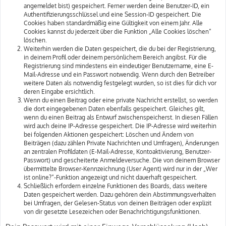
angemeldet bist) gespeichert. Ferner werden deine Benutzer-ID, ein
Authentifizierungsschlüssel und eine Session-ID gespeichert. Die
Cookies haben standardmäßig eine Gültigkeit von einem Jahr. Alle
Cookies kannst du jederzeit über die Funktion „Alle Cookies löschen“
löschen.
Weiterhin werden die Daten gespeichert, die du bei der Registrierung,
in deinem Profil oder deinem persönlichem Bereich angibst. Für die
Registrierung sind mindestens ein eindeutiger Benutzername, eine E-
Mail-Adresse und ein Passwort notwendig. Wenn durch den Betreiber
weitere Daten als notwendig festgelegt wurden, so ist dies für dich vor
deren Eingabe ersichtlich.
Wenn du einen Beitrag oder eine private Nachricht erstellst, so werden
die dort eingegebenen Daten ebenfalls gespeichert. Gleiches gilt,
wenn du einen Beitrag als Entwurf zwischenspeicherst. In diesen Fällen
wird auch deine IP-Adresse gespeichert. Die IP-Adresse wird weiterhin
bei folgenden Aktionen gespeichert: Löschen und Ändern von
Beiträgen (dazu zählen Private Nachrichten und Umfragen), Änderungen
an zentralen Profildaten (E-Mail-Adresse, Kontoaktivierung, Benutzer-
Passwort) und gescheiterte Anmeldeversuche. Die von deinem Browser
übermittelte Browser-Kennzeichnung (User Agent) wird nur in der „Wer
ist online?“-Funktion angezeigt und nicht dauerhaft gespeichert.
Schließlich erfordern einzelne Funktionen des Boards, dass weitere
Daten gespeichert werden. Dazu gehören dein Abstimmungsverhalten
bei Umfragen, der Gelesen-Status von deinen Beiträgen oder explizit
von dir gesetzte Lesezeichen oder Benachrichtigungsfunktionen.