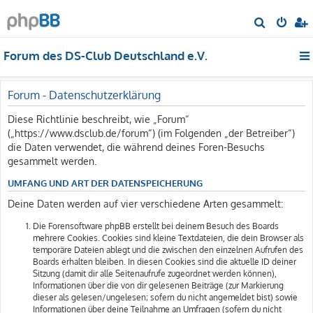
S
u
Forum des DS-Club Deutschland e.V.
c
h
e
Forum - Datenschutzerklärung
Diese Richtlinie beschreibt, wie „Forum“
(„https://www.dsclub.de/forum“) (im Folgenden „der Betreiber“)
die Daten verwendet, die während deines Foren-Besuchs
gesammelt werden.
UMFANG UND ART DER DATENSPEICHERUNG
Deine Daten werden auf vier verschiedene Arten gesammelt:
Die Forensoftware phpBB erstellt bei deinem Besuch des Boards
mehrere Cookies. Cookies sind kleine Textdateien, die dein Browser als
temporäre Dateien ablegt und die zwischen den einzelnen Aufrufen des
Boards erhalten bleiben. In diesen Cookies sind die aktuelle ID deiner
Sitzung (damit dir alle Seitenaufrufe zugeordnet werden können),
Informationen über die von dir gelesenen Beiträge (zur Markierung
dieser als gelesen/ungelesen; sofern du nicht angemeldet bist) sowie
Informationen über deine Teilnahme an Umfragen (sofern du nicht