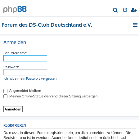
S
u
Forum des DS-Club Deutschland e.V.
c
h
e
Anmelden
Benutzername:
Passwort:
Ich habe mein Passwort vergessen
Angemeldet bleiben
Meinen Online-Status während dieser Sitzung verbergen
REGISTRIEREN
Du musst in diesem Forum registriert sein, um dich anmelden zu können. Die
Registrierung ist in wenigen Augenblicken erledigt und ermöglicht dir, auf