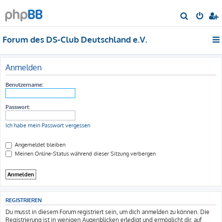
S
u
Forum des DS-Club Deutschland e.V.
c
h
e
Anmelden
Benutzername:
Passwort:
Ich habe mein Passwort vergessen
Angemeldet bleiben
Meinen Online-Status während dieser Sitzung verbergen
REGISTRIEREN
Du musst in diesem Forum registriert sein, um dich anmelden zu können. Die
Registrierung ist in wenigen Augenblicken erledigt und ermöglicht dir, auf