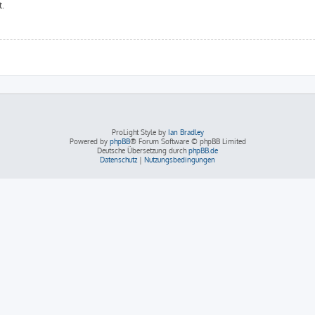
t.
ProLight Style by
Ian Bradley
Powered by
phpBB
® Forum Software © phpBB Limited
Deutsche Übersetzung durch
phpBB.de
Datenschutz
|
Nutzungsbedingungen