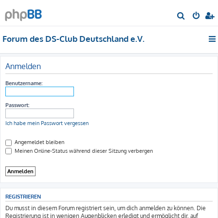
S
u
Forum des DS-Club Deutschland e.V.
c
h
e
Anmelden
Benutzername:
Passwort:
Ich habe mein Passwort vergessen
Angemeldet bleiben
Meinen Online-Status während dieser Sitzung verbergen
REGISTRIEREN
Du musst in diesem Forum registriert sein, um dich anmelden zu können. Die
Registrierung ist in wenigen Augenblicken erledigt und ermöglicht dir, auf