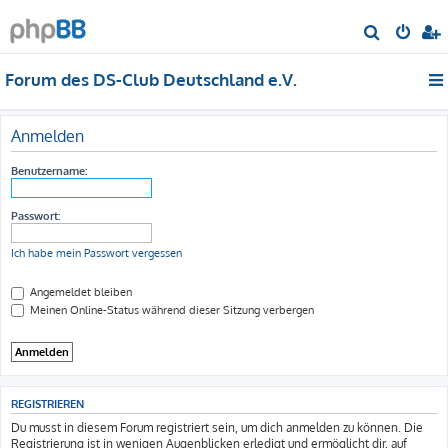
S
u
Forum des DS-Club Deutschland e.V.
c
h
e
Anmelden
Benutzername:
Passwort:
Ich habe mein Passwort vergessen
Angemeldet bleiben
Meinen Online-Status während dieser Sitzung verbergen
REGISTRIEREN
Du musst in diesem Forum registriert sein, um dich anmelden zu können. Die
Registrierung ist in wenigen Augenblicken erledigt und ermöglicht dir, auf