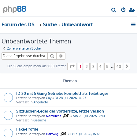
S
u
Forum des DS-Club Deutschland e.V.
Suche
Unbeantwortete Themen
c
h
Unbeantwortete Themen
e
Zur erweiterten Suche
Suche
Erweiterte Suche
Seite
1
von
40
Die Suche ergab mehr als 1000 Treffer
1
2
3
4
5
40
…
Nä
Themen
ID 20 mit 5 Gang Getriebe komplett als Teileträger
Letzter Beitrag von
Cay
«
Di 28. Jul 2026, 14:27
Verfasst in
Angebote
Sitzflächen-Leder der Vordersitze, letzte Version
Letzter Beitrag von
Nordlicht
«
Mo 20. Jul 2026, 16:13
Verfasst in
Gesuche
Fake-Profile
Letzter Beitrag von
Hartwig
«
Fr 17. Jul 2026, 16:19