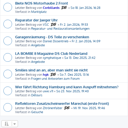
Biete NOS Motorhaube 2.Front
Letzter Beitrag von
Corbillards
«
So 18. Jan 2026, 16:28
Verfasst in
Marktplatz
Reparatur der Jaeger Uhr
Letzter Beitrag von
VSC
«
Fr 2. Jan 2026, 19:53
Verfasst in
Reparatur- und Restaurationsanleitungen
Garagenräumung - DS Teile zu verschenken
Letzter Beitrag von
Daniel Düsentrieb
«
Fr 2. Jan 2026, 14:09
Verfasst in
Angebote
LA BOMBE 8 Magazine DS Club Nederland
Letzter Beitrag von
symphatique
«
Sa 13. Dez 2025, 21:42
Verfasst in
Angebote
Smilies sind an an, aber man sieht sie nicht
Letzter Beitrag von
hgk
«
So 7. Dez 2025, 13:16
Verfasst in
Fragen und Antworten zum Forum
Wer fährt Richtung Hamburg und kann Auspuff mitnehmen?
Letzter Beitrag von
uwe.v11
«
So 23. Nov 2025, 19:40
Verfasst in
Détours
Reflektoren Zusatzscheinwerfer Marechal (erste Front)
Letzter Beitrag von
Zitrönenfalter
«
Mi 19. Nov 2025, 19:46
Verfasst in
Gesuche