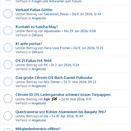
Verfasst in
Fragen und Antworten zum Forum
Verkauf Pallas Göttin
Letzter Beitrag von
Sebastian_Pallas
«
Do 9. Jul 2026, 12:49
Verfasst in
Angebote
Kontakt zu Sascha May?
Letzter Beitrag von
aquablader
«
Mo 29. Jun 2026, 11:08
Verfasst in
Détours
KI ante portas?
Letzter Beitrag von
Hans-Uwe Fischer
«
Do 11. Jun 2026, 13:25
Verfasst in
Détours
DS 21 Pallas HA 1968
Letzter Beitrag von
Pit
«
Di 2. Jun 2026, 11:24
Verfasst in
Angebote
Das große Citroën DS Buch Daniel Puiboube
Letzter Beitrag von
Nils Oehler
«
So 17. Mai 2026, 09:23
Verfasst in
Angebote
Citroën ID DS Ledergarnitur schwarz braun Türpappen
Letzter Beitrag von
hgk
«
So 10. Mai 2026, 11:13
Verfasst in
Angebote
Quertraverse vor Kühler Aluminium bis Baujahr 1967
Letzter Beitrag von
Joe
«
Sa 18. Apr 2026, 10:49
Verfasst in
Angebote
Mitgliederbereich offline?