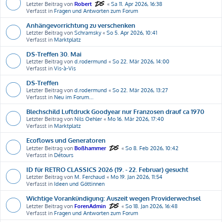
Letzter Beitrag von
Robert
«
Sa 11. Apr 2026, 16:38
Verfasst in
Fragen und Antworten zum Forum
Anhängevorrichtung zu verschenken
Letzter Beitrag von
Schramsky
«
So 5. Apr 2026, 10:41
Verfasst in
Marktplatz
DS-Treffen 30. Mai
Letzter Beitrag von
d.rodermund
«
So 22. Mär 2026, 14:00
Verfasst in
Vis-à-Vis
DS-Treffen
Letzter Beitrag von
d.rodermund
«
So 22. Mär 2026, 13:27
Verfasst in
Neu im Forum...
Blechschild Luftdruck Goodyear nur Franzosen drauf ca 1970
Letzter Beitrag von
Nils Oehler
«
Mo 16. Mär 2026, 17:40
Verfasst in
Marktplatz
Ecoflows und Generatoren
Letzter Beitrag von
Boßhammer
«
So 8. Feb 2026, 10:42
Verfasst in
Détours
ID für RETRO CLASSICS 2026 (19. - 22. Februar) gesucht
Letzter Beitrag von
M. Ferchaud
«
Mo 19. Jan 2026, 11:54
Verfasst in
Ideen und Göttinnen
Wichtige Vorankündigung: Auszeit wegen Providerwechsel
Letzter Beitrag von
ForenAdmin
«
So 18. Jan 2026, 16:48
Verfasst in
Fragen und Antworten zum Forum