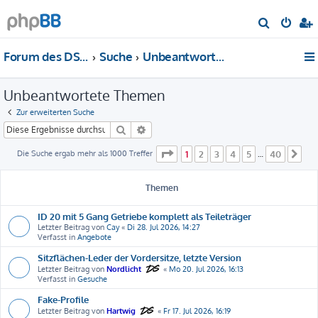
S
u
Forum des DS-Club Deutschland e.V.
Suche
Unbeantwortete Themen
c
h
Unbeantwortete Themen
e
Zur erweiterten Suche
Suche
Erweiterte Suche
Seite
1
von
40
Die Suche ergab mehr als 1000 Treffer
1
2
3
4
5
40
…
Nä
Themen
ID 20 mit 5 Gang Getriebe komplett als Teileträger
Letzter Beitrag von
Cay
«
Di 28. Jul 2026, 14:27
Verfasst in
Angebote
Sitzflächen-Leder der Vordersitze, letzte Version
Letzter Beitrag von
Nordlicht
«
Mo 20. Jul 2026, 16:13
Verfasst in
Gesuche
Fake-Profile
Letzter Beitrag von
Hartwig
«
Fr 17. Jul 2026, 16:19