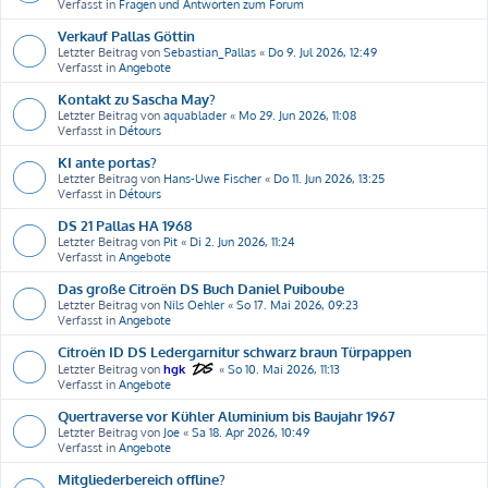
Verfasst in
Fragen und Antworten zum Forum
Verkauf Pallas Göttin
Letzter Beitrag von
Sebastian_Pallas
«
Do 9. Jul 2026, 12:49
Verfasst in
Angebote
Kontakt zu Sascha May?
Letzter Beitrag von
aquablader
«
Mo 29. Jun 2026, 11:08
Verfasst in
Détours
KI ante portas?
Letzter Beitrag von
Hans-Uwe Fischer
«
Do 11. Jun 2026, 13:25
Verfasst in
Détours
DS 21 Pallas HA 1968
Letzter Beitrag von
Pit
«
Di 2. Jun 2026, 11:24
Verfasst in
Angebote
Das große Citroën DS Buch Daniel Puiboube
Letzter Beitrag von
Nils Oehler
«
So 17. Mai 2026, 09:23
Verfasst in
Angebote
Citroën ID DS Ledergarnitur schwarz braun Türpappen
Letzter Beitrag von
hgk
«
So 10. Mai 2026, 11:13
Verfasst in
Angebote
Quertraverse vor Kühler Aluminium bis Baujahr 1967
Letzter Beitrag von
Joe
«
Sa 18. Apr 2026, 10:49
Verfasst in
Angebote
Mitgliederbereich offline?