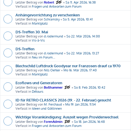
Letzter Beitrag von
Robert
«
Sa 11. Apr 2026, 16:38
Verfasst in
Fragen und Antworten zum Forum
Anhängevorrichtung zu verschenken
Letzter Beitrag von
Schramsky
«
So 5. Apr 2026, 10:41
Verfasst in
Marktplatz
DS-Treffen 30. Mai
Letzter Beitrag von
d.rodermund
«
So 22. Mär 2026, 14:00
Verfasst in
Vis-à-Vis
DS-Treffen
Letzter Beitrag von
d.rodermund
«
So 22. Mär 2026, 13:27
Verfasst in
Neu im Forum...
Blechschild Luftdruck Goodyear nur Franzosen drauf ca 1970
Letzter Beitrag von
Nils Oehler
«
Mo 16. Mär 2026, 17:40
Verfasst in
Marktplatz
Ecoflows und Generatoren
Letzter Beitrag von
Boßhammer
«
So 8. Feb 2026, 10:42
Verfasst in
Détours
ID für RETRO CLASSICS 2026 (19. - 22. Februar) gesucht
Letzter Beitrag von
M. Ferchaud
«
Mo 19. Jan 2026, 11:54
Verfasst in
Ideen und Göttinnen
Wichtige Vorankündigung: Auszeit wegen Providerwechsel
Letzter Beitrag von
ForenAdmin
«
So 18. Jan 2026, 16:48
Verfasst in
Fragen und Antworten zum Forum