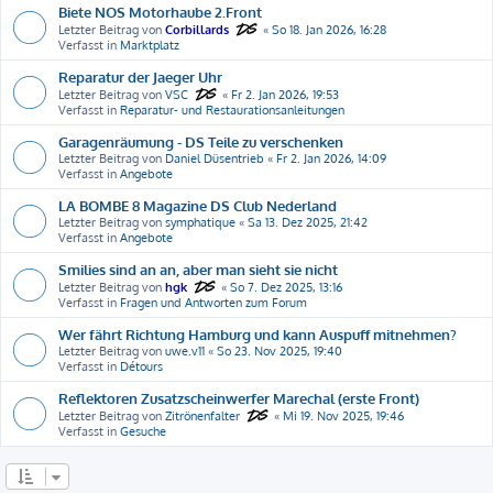
Biete NOS Motorhaube 2.Front
Letzter Beitrag von
Corbillards
«
So 18. Jan 2026, 16:28
Verfasst in
Marktplatz
Reparatur der Jaeger Uhr
Letzter Beitrag von
VSC
«
Fr 2. Jan 2026, 19:53
Verfasst in
Reparatur- und Restaurationsanleitungen
Garagenräumung - DS Teile zu verschenken
Letzter Beitrag von
Daniel Düsentrieb
«
Fr 2. Jan 2026, 14:09
Verfasst in
Angebote
LA BOMBE 8 Magazine DS Club Nederland
Letzter Beitrag von
symphatique
«
Sa 13. Dez 2025, 21:42
Verfasst in
Angebote
Smilies sind an an, aber man sieht sie nicht
Letzter Beitrag von
hgk
«
So 7. Dez 2025, 13:16
Verfasst in
Fragen und Antworten zum Forum
Wer fährt Richtung Hamburg und kann Auspuff mitnehmen?
Letzter Beitrag von
uwe.v11
«
So 23. Nov 2025, 19:40
Verfasst in
Détours
Reflektoren Zusatzscheinwerfer Marechal (erste Front)
Letzter Beitrag von
Zitrönenfalter
«
Mi 19. Nov 2025, 19:46
Verfasst in
Gesuche