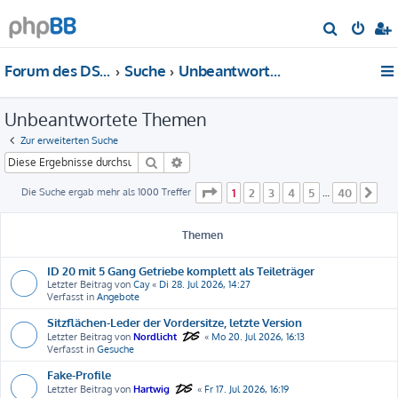
S
u
Forum des DS-Club Deutschland e.V.
Suche
Unbeantwortete Themen
c
h
Unbeantwortete Themen
e
Zur erweiterten Suche
Suche
Erweiterte Suche
Seite
1
von
40
Die Suche ergab mehr als 1000 Treffer
1
2
3
4
5
40
…
Nä
Themen
ID 20 mit 5 Gang Getriebe komplett als Teileträger
Letzter Beitrag von
Cay
«
Di 28. Jul 2026, 14:27
Verfasst in
Angebote
Sitzflächen-Leder der Vordersitze, letzte Version
Letzter Beitrag von
Nordlicht
«
Mo 20. Jul 2026, 16:13
Verfasst in
Gesuche
Fake-Profile
Letzter Beitrag von
Hartwig
«
Fr 17. Jul 2026, 16:19