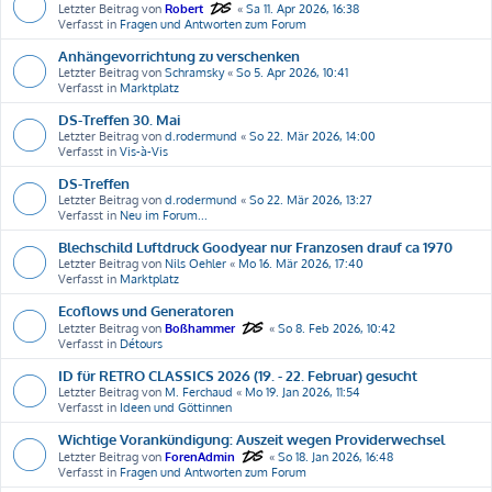
Letzter Beitrag von
Robert
«
Sa 11. Apr 2026, 16:38
Verfasst in
Fragen und Antworten zum Forum
Anhängevorrichtung zu verschenken
Letzter Beitrag von
Schramsky
«
So 5. Apr 2026, 10:41
Verfasst in
Marktplatz
DS-Treffen 30. Mai
Letzter Beitrag von
d.rodermund
«
So 22. Mär 2026, 14:00
Verfasst in
Vis-à-Vis
DS-Treffen
Letzter Beitrag von
d.rodermund
«
So 22. Mär 2026, 13:27
Verfasst in
Neu im Forum...
Blechschild Luftdruck Goodyear nur Franzosen drauf ca 1970
Letzter Beitrag von
Nils Oehler
«
Mo 16. Mär 2026, 17:40
Verfasst in
Marktplatz
Ecoflows und Generatoren
Letzter Beitrag von
Boßhammer
«
So 8. Feb 2026, 10:42
Verfasst in
Détours
ID für RETRO CLASSICS 2026 (19. - 22. Februar) gesucht
Letzter Beitrag von
M. Ferchaud
«
Mo 19. Jan 2026, 11:54
Verfasst in
Ideen und Göttinnen
Wichtige Vorankündigung: Auszeit wegen Providerwechsel
Letzter Beitrag von
ForenAdmin
«
So 18. Jan 2026, 16:48
Verfasst in
Fragen und Antworten zum Forum