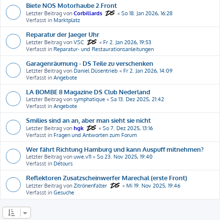
Biete NOS Motorhaube 2.Front
Letzter Beitrag von
Corbillards
«
So 18. Jan 2026, 16:28
Verfasst in
Marktplatz
Reparatur der Jaeger Uhr
Letzter Beitrag von
VSC
«
Fr 2. Jan 2026, 19:53
Verfasst in
Reparatur- und Restaurationsanleitungen
Garagenräumung - DS Teile zu verschenken
Letzter Beitrag von
Daniel Düsentrieb
«
Fr 2. Jan 2026, 14:09
Verfasst in
Angebote
LA BOMBE 8 Magazine DS Club Nederland
Letzter Beitrag von
symphatique
«
Sa 13. Dez 2025, 21:42
Verfasst in
Angebote
Smilies sind an an, aber man sieht sie nicht
Letzter Beitrag von
hgk
«
So 7. Dez 2025, 13:16
Verfasst in
Fragen und Antworten zum Forum
Wer fährt Richtung Hamburg und kann Auspuff mitnehmen?
Letzter Beitrag von
uwe.v11
«
So 23. Nov 2025, 19:40
Verfasst in
Détours
Reflektoren Zusatzscheinwerfer Marechal (erste Front)
Letzter Beitrag von
Zitrönenfalter
«
Mi 19. Nov 2025, 19:46
Verfasst in
Gesuche