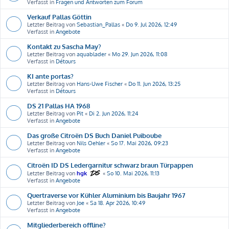
Verfasst in
Fragen und Antworten zum Forum
Verkauf Pallas Göttin
Letzter Beitrag von
Sebastian_Pallas
«
Do 9. Jul 2026, 12:49
Verfasst in
Angebote
Kontakt zu Sascha May?
Letzter Beitrag von
aquablader
«
Mo 29. Jun 2026, 11:08
Verfasst in
Détours
KI ante portas?
Letzter Beitrag von
Hans-Uwe Fischer
«
Do 11. Jun 2026, 13:25
Verfasst in
Détours
DS 21 Pallas HA 1968
Letzter Beitrag von
Pit
«
Di 2. Jun 2026, 11:24
Verfasst in
Angebote
Das große Citroën DS Buch Daniel Puiboube
Letzter Beitrag von
Nils Oehler
«
So 17. Mai 2026, 09:23
Verfasst in
Angebote
Citroën ID DS Ledergarnitur schwarz braun Türpappen
Letzter Beitrag von
hgk
«
So 10. Mai 2026, 11:13
Verfasst in
Angebote
Quertraverse vor Kühler Aluminium bis Baujahr 1967
Letzter Beitrag von
Joe
«
Sa 18. Apr 2026, 10:49
Verfasst in
Angebote
Mitgliederbereich offline?