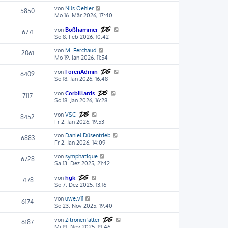
von
Nils Oehler
5850
Mo 16. Mär 2026, 17:40
von
Boßhammer
6771
So 8. Feb 2026, 10:42
von
M. Ferchaud
2061
Mo 19. Jan 2026, 11:54
von
ForenAdmin
6409
So 18. Jan 2026, 16:48
von
Corbillards
7117
So 18. Jan 2026, 16:28
von
VSC
8452
Fr 2. Jan 2026, 19:53
von
Daniel Düsentrieb
6883
Fr 2. Jan 2026, 14:09
von
symphatique
6728
Sa 13. Dez 2025, 21:42
von
hgk
7178
So 7. Dez 2025, 13:16
von
uwe.v11
6174
So 23. Nov 2025, 19:40
von
Zitrönenfalter
6187
Mi 19. Nov 2025, 19:46