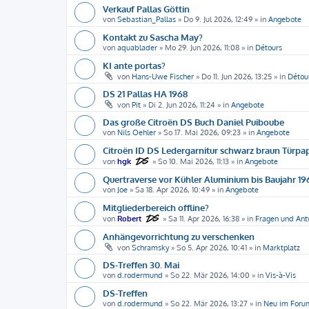
Verkauf Pallas Göttin
von
Sebastian_Pallas
»
Do 9. Jul 2026, 12:49
» in
Angebote
Kontakt zu Sascha May?
von
aquablader
»
Mo 29. Jun 2026, 11:08
» in
Détours
KI ante portas?
von
Hans-Uwe Fischer
»
Do 11. Jun 2026, 13:25
» in
Détou
DS 21 Pallas HA 1968
von
Pit
»
Di 2. Jun 2026, 11:24
» in
Angebote
Das große Citroën DS Buch Daniel Puiboube
von
Nils Oehler
»
So 17. Mai 2026, 09:23
» in
Angebote
Citroën ID DS Ledergarnitur schwarz braun Türp
von
hgk
»
So 10. Mai 2026, 11:13
» in
Angebote
Quertraverse vor Kühler Aluminium bis Baujahr 19
von
Joe
»
Sa 18. Apr 2026, 10:49
» in
Angebote
Mitgliederbereich offline?
von
Robert
»
Sa 11. Apr 2026, 16:38
» in
Fragen und An
Anhängevorrichtung zu verschenken
von
Schramsky
»
So 5. Apr 2026, 10:41
» in
Marktplatz
DS-Treffen 30. Mai
von
d.rodermund
»
So 22. Mär 2026, 14:00
» in
Vis-à-Vis
DS-Treffen
von
d.rodermund
»
So 22. Mär 2026, 13:27
» in
Neu im Forum