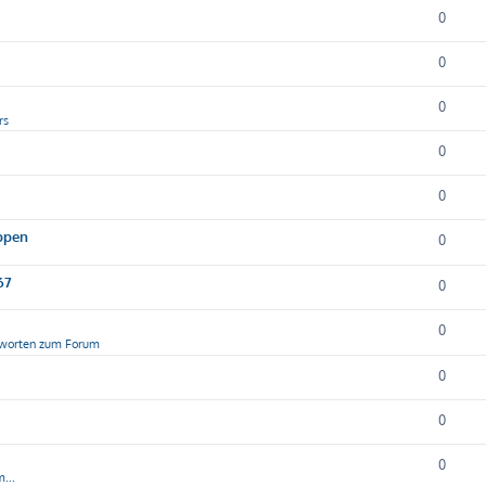
0
0
0
rs
0
0
appen
0
67
0
0
tworten zum Forum
0
0
0
...