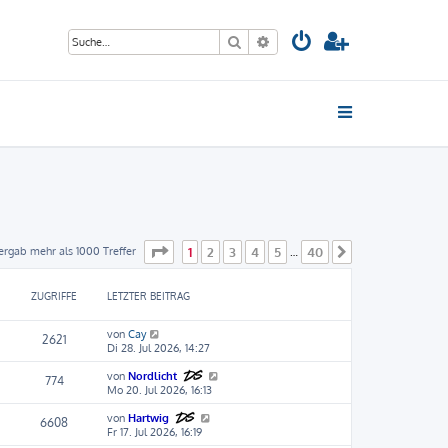
Suche
Erweiterte Suche
Seite
1
von
40
ergab mehr als 1000 Treffer
1
2
3
4
5
40
…
Nächste
ZUGRIFFE
LETZTER BEITRAG
von
Cay
2621
Di 28. Jul 2026, 14:27
von
Nordlicht
774
Mo 20. Jul 2026, 16:13
von
Hartwig
6608
Fr 17. Jul 2026, 16:19