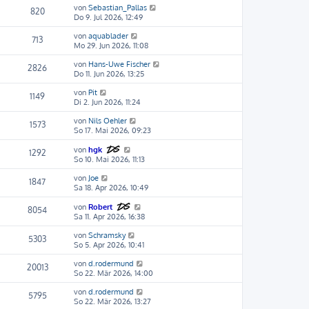
von
Sebastian_Pallas
820
Do 9. Jul 2026, 12:49
von
aquablader
713
Mo 29. Jun 2026, 11:08
von
Hans-Uwe Fischer
2826
Do 11. Jun 2026, 13:25
von
Pit
1149
Di 2. Jun 2026, 11:24
von
Nils Oehler
1573
So 17. Mai 2026, 09:23
von
hgk
1292
So 10. Mai 2026, 11:13
von
Joe
1847
Sa 18. Apr 2026, 10:49
von
Robert
8054
Sa 11. Apr 2026, 16:38
von
Schramsky
5303
So 5. Apr 2026, 10:41
von
d.rodermund
20013
So 22. Mär 2026, 14:00
von
d.rodermund
5795
So 22. Mär 2026, 13:27