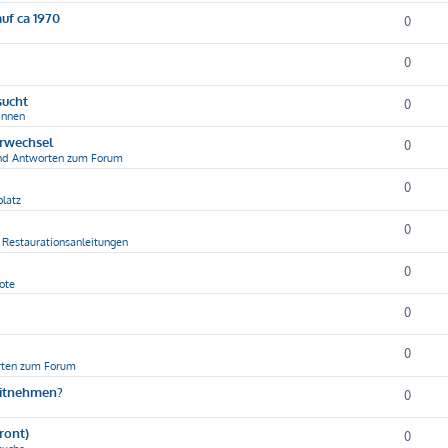
uf ca 1970
0
0
sucht
0
innen
erwechsel
0
nd Antworten zum Forum
0
latz
0
 Restaurationsanleitungen
0
ote
0
0
rten zum Forum
mitnehmen?
0
ront)
0