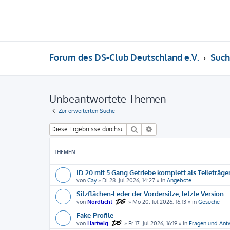
Forum des DS-Club Deutschland e.V.
Such
Unbeantwortete Themen
Zur erweiterten Suche
Suche
Erweiterte Suche
THEMEN
ID 20 mit 5 Gang Getriebe komplett als Teileträge
von
Cay
»
Di 28. Jul 2026, 14:27
» in
Angebote
Sitzflächen-Leder der Vordersitze, letzte Version
von
Nordlicht
»
Mo 20. Jul 2026, 16:13
» in
Gesuche
Fake-Profile
von
Hartwig
»
Fr 17. Jul 2026, 16:19
» in
Fragen und Ant