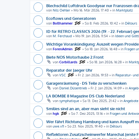
Blechschild Luftdruck Goodyear nur Franzosen dra
von
Nils Oehler
»
Mo 16. Mär 2026, 17:40
» in
Marktplatz
Ecoflows und Generatoren
von
Boßhammer
»
So 8. Feb 2026, 10:42
» in
Détours
ID für RETRO CLASSICS 2026 (19. - 22. Februar) ge
von
M. Ferchaud
»
Mo 19. Jan 2026, 11:54
» in
Ideen und Gött
Wichtige Vorankündigung: Auszeit wegen Provid
von
ForenAdmin
»
So 18. Jan 2026, 16:48
» in
Fragen u
Biete NOS Motorhaube 2.Front
von
Corbillards
»
So 18. Jan 2026, 16:28
» in
Marktp
Reparatur der Jaeger Uhr
von
VSC
»
Fr 2. Jan 2026, 19:53
» in
Reparatur- und
Garagenräumung - DS Teile zu verschenken
von
Daniel Düsentrieb
»
Fr 2. Jan 2026, 14:09
» in
Angeb
LA BOMBE 8 Magazine DS Club Nederland
von
symphatique
»
Sa 13. Dez 2025, 21:42
» in
Angebote
Smilies sind an an, aber man sieht sie nicht
von
hgk
»
So 7. Dez 2025, 13:16
» in
Fragen und Antwo
Wer fährt Richtung Hamburg und kann Auspuff 
von
uwe.v11
»
So 23. Nov 2025, 19:40
» in
Détours
Reflektoren Zusatzscheinwerfer Marechal (erste F