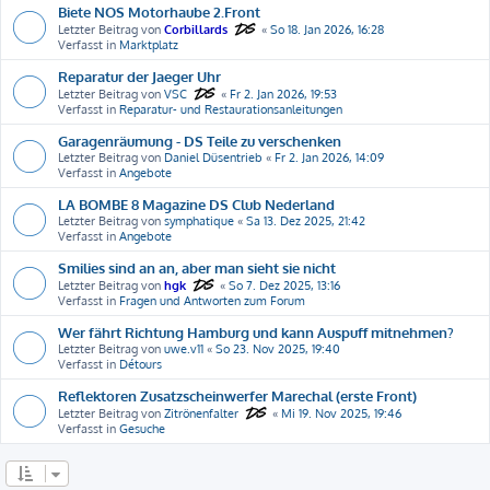
Biete NOS Motorhaube 2.Front
Letzter Beitrag von
Corbillards
«
So 18. Jan 2026, 16:28
Verfasst in
Marktplatz
Reparatur der Jaeger Uhr
Letzter Beitrag von
VSC
«
Fr 2. Jan 2026, 19:53
Verfasst in
Reparatur- und Restaurationsanleitungen
Garagenräumung - DS Teile zu verschenken
Letzter Beitrag von
Daniel Düsentrieb
«
Fr 2. Jan 2026, 14:09
Verfasst in
Angebote
LA BOMBE 8 Magazine DS Club Nederland
Letzter Beitrag von
symphatique
«
Sa 13. Dez 2025, 21:42
Verfasst in
Angebote
Smilies sind an an, aber man sieht sie nicht
Letzter Beitrag von
hgk
«
So 7. Dez 2025, 13:16
Verfasst in
Fragen und Antworten zum Forum
Wer fährt Richtung Hamburg und kann Auspuff mitnehmen?
Letzter Beitrag von
uwe.v11
«
So 23. Nov 2025, 19:40
Verfasst in
Détours
Reflektoren Zusatzscheinwerfer Marechal (erste Front)
Letzter Beitrag von
Zitrönenfalter
«
Mi 19. Nov 2025, 19:46
Verfasst in
Gesuche