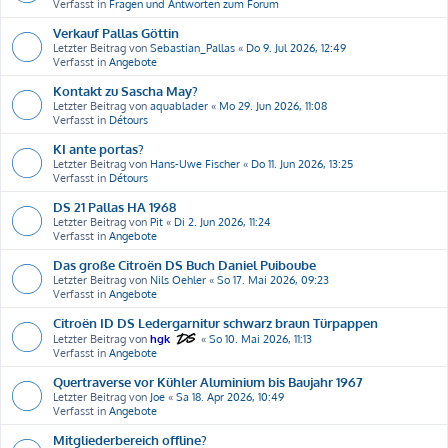
Verfasst in
Fragen und Antworten zum Forum
Verkauf Pallas Göttin
Letzter Beitrag von
Sebastian_Pallas
«
Do 9. Jul 2026, 12:49
Verfasst in
Angebote
Kontakt zu Sascha May?
Letzter Beitrag von
aquablader
«
Mo 29. Jun 2026, 11:08
Verfasst in
Détours
KI ante portas?
Letzter Beitrag von
Hans-Uwe Fischer
«
Do 11. Jun 2026, 13:25
Verfasst in
Détours
DS 21 Pallas HA 1968
Letzter Beitrag von
Pit
«
Di 2. Jun 2026, 11:24
Verfasst in
Angebote
Das große Citroën DS Buch Daniel Puiboube
Letzter Beitrag von
Nils Oehler
«
So 17. Mai 2026, 09:23
Verfasst in
Angebote
Citroën ID DS Ledergarnitur schwarz braun Türpappen
Letzter Beitrag von
hgk
«
So 10. Mai 2026, 11:13
Verfasst in
Angebote
Quertraverse vor Kühler Aluminium bis Baujahr 1967
Letzter Beitrag von
Joe
«
Sa 18. Apr 2026, 10:49
Verfasst in
Angebote
Mitgliederbereich offline?