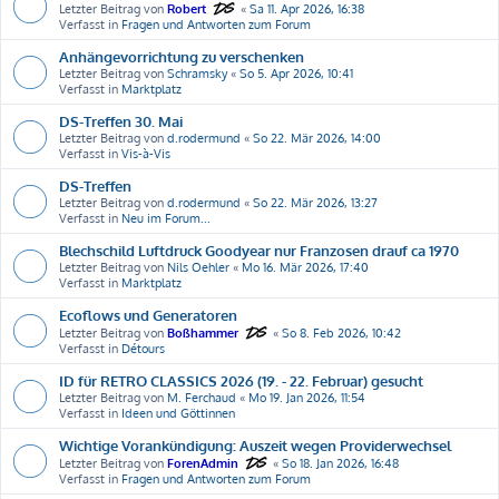
Letzter Beitrag von
Robert
«
Sa 11. Apr 2026, 16:38
Verfasst in
Fragen und Antworten zum Forum
Anhängevorrichtung zu verschenken
Letzter Beitrag von
Schramsky
«
So 5. Apr 2026, 10:41
Verfasst in
Marktplatz
DS-Treffen 30. Mai
Letzter Beitrag von
d.rodermund
«
So 22. Mär 2026, 14:00
Verfasst in
Vis-à-Vis
DS-Treffen
Letzter Beitrag von
d.rodermund
«
So 22. Mär 2026, 13:27
Verfasst in
Neu im Forum...
Blechschild Luftdruck Goodyear nur Franzosen drauf ca 1970
Letzter Beitrag von
Nils Oehler
«
Mo 16. Mär 2026, 17:40
Verfasst in
Marktplatz
Ecoflows und Generatoren
Letzter Beitrag von
Boßhammer
«
So 8. Feb 2026, 10:42
Verfasst in
Détours
ID für RETRO CLASSICS 2026 (19. - 22. Februar) gesucht
Letzter Beitrag von
M. Ferchaud
«
Mo 19. Jan 2026, 11:54
Verfasst in
Ideen und Göttinnen
Wichtige Vorankündigung: Auszeit wegen Providerwechsel
Letzter Beitrag von
ForenAdmin
«
So 18. Jan 2026, 16:48
Verfasst in
Fragen und Antworten zum Forum