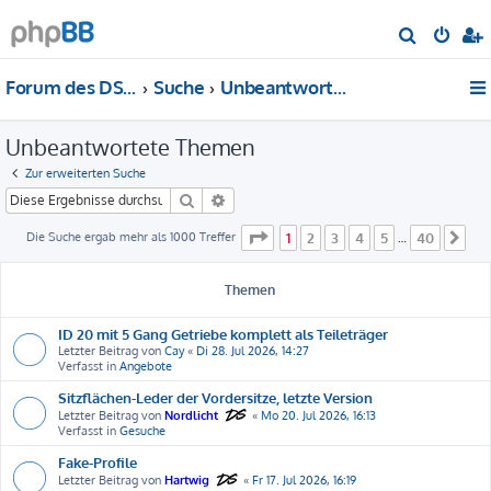
S
u
Forum des DS-Club Deutschland e.V.
Suche
Unbeantwortete Themen
c
h
Unbeantwortete Themen
e
Zur erweiterten Suche
Suche
Erweiterte Suche
Seite
1
von
40
Die Suche ergab mehr als 1000 Treffer
1
2
3
4
5
40
…
Nä
Themen
ID 20 mit 5 Gang Getriebe komplett als Teileträger
Letzter Beitrag von
Cay
«
Di 28. Jul 2026, 14:27
Verfasst in
Angebote
Sitzflächen-Leder der Vordersitze, letzte Version
Letzter Beitrag von
Nordlicht
«
Mo 20. Jul 2026, 16:13
Verfasst in
Gesuche
Fake-Profile
Letzter Beitrag von
Hartwig
«
Fr 17. Jul 2026, 16:19