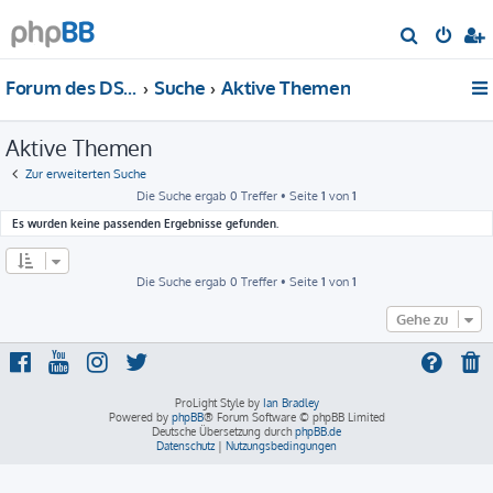
S
u
Forum des DS-Club Deutschland e.V.
Suche
Aktive Themen
c
h
Aktive Themen
e
Zur erweiterten Suche
Die Suche ergab 0 Treffer • Seite
1
von
1
Es wurden keine passenden Ergebnisse gefunden.
Die Suche ergab 0 Treffer • Seite
1
von
1
Gehe zu
ProLight Style by
Ian Bradley
Powered by
phpBB
® Forum Software © phpBB Limited
Deutsche Übersetzung durch
phpBB.de
Datenschutz
|
Nutzungsbedingungen