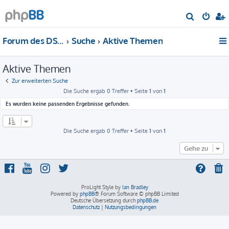
S
u
Forum des DS-Club Deutschland e.V.
Suche
Aktive Themen
c
h
Aktive Themen
e
Zur erweiterten Suche
Die Suche ergab 0 Treffer • Seite
1
von
1
Es wurden keine passenden Ergebnisse gefunden.
Die Suche ergab 0 Treffer • Seite
1
von
1
Gehe zu
ProLight Style by
Ian Bradley
Powered by
phpBB
® Forum Software © phpBB Limited
Deutsche Übersetzung durch
phpBB.de
Datenschutz
|
Nutzungsbedingungen