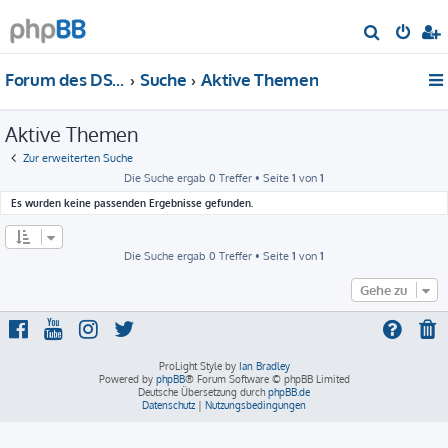
S
u
Forum des DS-Club Deutschland e.V.
Suche
Aktive Themen
c
h
Aktive Themen
e
Zur erweiterten Suche
Die Suche ergab 0 Treffer • Seite
1
von
1
Es wurden keine passenden Ergebnisse gefunden.
Die Suche ergab 0 Treffer • Seite
1
von
1
Gehe zu
ProLight Style by
Ian Bradley
Powered by
phpBB
® Forum Software © phpBB Limited
Deutsche Übersetzung durch
phpBB.de
Datenschutz
|
Nutzungsbedingungen