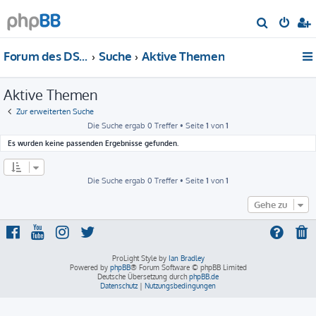
S
u
Forum des DS-Club Deutschland e.V.
Suche
Aktive Themen
c
h
Aktive Themen
e
Zur erweiterten Suche
Die Suche ergab 0 Treffer • Seite
1
von
1
Es wurden keine passenden Ergebnisse gefunden.
Die Suche ergab 0 Treffer • Seite
1
von
1
Gehe zu
ProLight Style by
Ian Bradley
Powered by
phpBB
® Forum Software © phpBB Limited
Deutsche Übersetzung durch
phpBB.de
Datenschutz
|
Nutzungsbedingungen