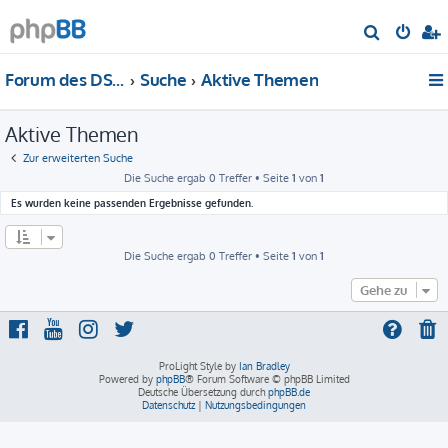
S
u
Forum des DS-Club Deutschland e.V.
Suche
Aktive Themen
c
h
Aktive Themen
e
Zur erweiterten Suche
Die Suche ergab 0 Treffer • Seite
1
von
1
Es wurden keine passenden Ergebnisse gefunden.
Die Suche ergab 0 Treffer • Seite
1
von
1
Gehe zu
ProLight Style by
Ian Bradley
Powered by
phpBB
® Forum Software © phpBB Limited
Deutsche Übersetzung durch
phpBB.de
Datenschutz
|
Nutzungsbedingungen