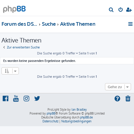
S
u
Forum des DS-Club Deutschland e.V.
Suche
Aktive Themen
c
h
Aktive Themen
e
Zur erweiterten Suche
Die Suche ergab 0 Treffer • Seite
1
von
1
Es wurden keine passenden Ergebnisse gefunden.
Die Suche ergab 0 Treffer • Seite
1
von
1
Gehe zu
ProLight Style by
Ian Bradley
Powered by
phpBB
® Forum Software © phpBB Limited
Deutsche Übersetzung durch
phpBB.de
Datenschutz
|
Nutzungsbedingungen