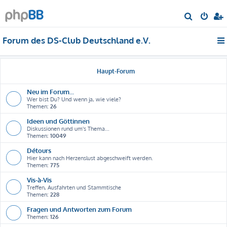
S
u
Forum des DS-Club Deutschland e.V.
c
h
e
Haupt-Forum
Neu im Forum...
Wer bist Du? Und wenn ja, wie viele?
Themen:
26
Ideen und Göttinnen
Diskussionen rund um's Thema...
Themen:
10049
Détours
Hier kann nach Herzenslust abgeschweift werden.
Themen:
775
Vis-à-Vis
Treffen, Ausfahrten und Stammtische
Themen:
228
Fragen und Antworten zum Forum
Themen:
126