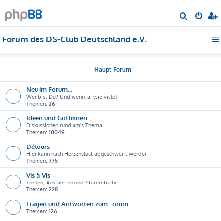
S
u
Forum des DS-Club Deutschland e.V.
c
h
e
Haupt-Forum
Neu im Forum...
Wer bist Du? Und wenn ja, wie viele?
Themen:
26
Ideen und Göttinnen
Diskussionen rund um's Thema...
Themen:
10049
Détours
Hier kann nach Herzenslust abgeschweift werden.
Themen:
775
Vis-à-Vis
Treffen, Ausfahrten und Stammtische
Themen:
228
Fragen und Antworten zum Forum
Themen:
126