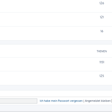
126
121
16
THEMEN
1151
125
Ich habe mein Passwort vergessen
|
Angemeldet bleiben