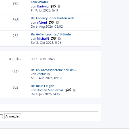
Fake-Profile
e
r
t
982
N
s
B
von
Hartwig
r
e
t
e
Fr 17. Jul 2026, 16:19
a
u
e
i
g
Re: Federcylinder hinten rech…
e
r
t
565
N
s
B
r
von
vfltoni
e
t
e
a
Do 6. Aug 2026, 08:02
u
e
i
g
Re: Außenleuchte / B-Säule
e
r
t
232
s
B
r
N
von
MichaIN
t
e
a
e
So 12. Okt 2025, 11:06
e
i
g
u
r
t
e
B
r
s
e
a
t
BEITRÄGE
LETZTER BEITRAG
i
g
e
t
r
Re: DS Karosserieteile neu un…
r
B
4654
N
von
ventus
a
e
e
Mi 5. Aug 2026, 09:36
g
i
u
t
Re: neue Felgen
e
r
632
s
N
von
Roman Marunchak
a
t
e
Do 11. Jun 2026, 14:15
g
e
u
r
e
B
s
e
t
i
e
t
r
r
B
a
e