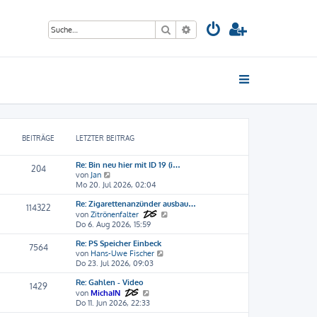
Suche
Erweiterte Suche
BEITRÄGE
LETZTER BEITRAG
Re: Bin neu hier mit ID 19 (i…
204
N
von
Jan
e
Mo 20. Jul 2026, 02:04
u
Re: Zigarettenanzünder ausbau…
e
114322
s
N
von
Zitrönenfalter
t
e
Do 6. Aug 2026, 15:59
e
u
Re: PS Speicher Einbeck
r
e
7564
N
von
Hans-Uwe Fischer
B
s
e
Do 23. Jul 2026, 09:03
e
t
u
i
e
Re: Gahlen - Video
e
t
r
1429
N
s
von
MichaIN
r
B
e
t
Do 11. Jun 2026, 22:33
a
e
u
e
g
i