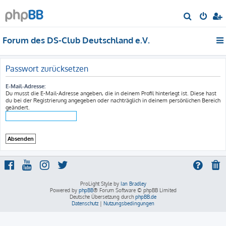
S
u
Forum des DS-Club Deutschland e.V.
c
h
e
Passwort zurücksetzen
E-Mail-Adresse:
Du musst die E-Mail-Adresse angeben, die in deinem Profil hinterlegt ist. Diese hast
du bei der Registrierung angegeben oder nachträglich in deinem persönlichen Bereich
geändert.
ProLight Style by
Ian Bradley
Powered by
phpBB
® Forum Software © phpBB Limited
Deutsche Übersetzung durch
phpBB.de
Datenschutz
|
Nutzungsbedingungen