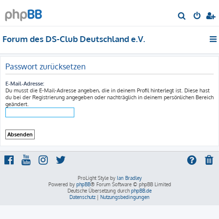
S
u
Forum des DS-Club Deutschland e.V.
c
h
e
Passwort zurücksetzen
E-Mail-Adresse:
Du musst die E-Mail-Adresse angeben, die in deinem Profil hinterlegt ist. Diese hast
du bei der Registrierung angegeben oder nachträglich in deinem persönlichen Bereich
geändert.
ProLight Style by
Ian Bradley
Powered by
phpBB
® Forum Software © phpBB Limited
Deutsche Übersetzung durch
phpBB.de
Datenschutz
|
Nutzungsbedingungen