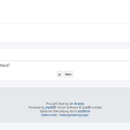
chtest?
ProLight Style by
Ian Bradley
Powered by
phpBB
® Forum Software © phpBB Limited
Deutsche Übersetzung durch
phpBB.de
Datenschutz
|
Nutzungsbedingungen