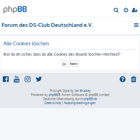
S
u
Forum des DS-Club Deutschland e.V.
c
h
e
Alle Cookies löschen
Bist du dir sicher, dass du alle Cookies des Boards löschen möchtest?
ProLight Style by
Ian Bradley
Powered by
phpBB
® Forum Software © phpBB Limited
Deutsche Übersetzung durch
phpBB.de
Datenschutz
|
Nutzungsbedingungen