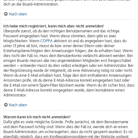
dich an die Board-Administration.
Nach oben
Ich habe mich registriert, kann mich aber nicht anmelden!
Überprüfe zuerst, ob du den richtigen Benutzernamen und das richtige
Passwort eingegeben hast. Wenn diese stimmen, dann gibt es zwei
Möglichkeiten. Wenn
COPPA
aktiviert ist und du angegeben hast, dass du
unter 13 Jahre alt bist, musst du bzw. einer deiner Eltern oder deiner
Erziehungsberechtigten den Anweisungen folgen, die du erhalten hast. Wenn
dies nicht der Fall ist, muss dein Benutzerkonto vielleicht aktiviert werden. Bei
einigen Boards müssen alle neu angemeldeten Mitglieder erst freigeschaltet
werden – entweder musst du dies selbst erledigen oder ein Administrator. Bei
der Registrierung wurde dir mitgeteilt, ob eine Aktivierung nötig ist oder nicht.
Wenn du eine E-Mail erhalten hast, folge den dort enthaltenen Anweisungen.
Ansonsten prüfe, ob du deine E-Mail-Adresse korrekt eingegeben hast oder
die E-Mail von einem Spam-Filter blockiert wurde. Wenn du dir sicher bist, dass
deine E-Mail-Adresse korrekt eingegeben wurde, dann kontaktiere einen
Administrator.
Nach oben
Warum kann ich mich nicht anmelden?
Dafür gibt es viele mögliche Gründe. Prüfe zunächst, ob dein Benutzername
und dein Passwort richtig sind. Wenn dies der Fall ist, wende dich an einen
Board-Administrator, um sicherzugehen, dass du nicht gesperrt wurdest. Es ist
ebenfalls möglich, dass ein Konfigurationsproblem mit der Website vorliegt,