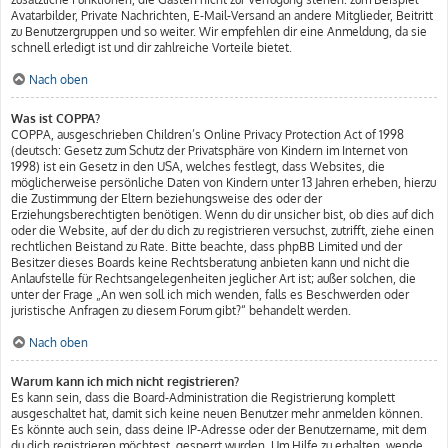
Avatarbilder, Private Nachrichten, E-Mail-Versand an andere Mitglieder, Beitritt
zu Benutzergruppen und so weiter. Wir empfehlen dir eine Anmeldung, da sie
schnell erledigt ist und dir zahlreiche Vorteile bietet.
Nach oben
Was ist COPPA?
COPPA, ausgeschrieben Children’s Online Privacy Protection Act of 1998
(deutsch: Gesetz zum Schutz der Privatsphäre von Kindern im Internet von
1998) ist ein Gesetz in den USA, welches festlegt, dass Websites, die
möglicherweise persönliche Daten von Kindern unter 13 Jahren erheben, hierzu
die Zustimmung der Eltern beziehungsweise des oder der
Erziehungsberechtigten benötigen. Wenn du dir unsicher bist, ob dies auf dich
oder die Website, auf der du dich zu registrieren versuchst, zutrifft, ziehe einen
rechtlichen Beistand zu Rate. Bitte beachte, dass phpBB Limited und der
Besitzer dieses Boards keine Rechtsberatung anbieten kann und nicht die
Anlaufstelle für Rechtsangelegenheiten jeglicher Art ist; außer solchen, die
unter der Frage „An wen soll ich mich wenden, falls es Beschwerden oder
juristische Anfragen zu diesem Forum gibt?“ behandelt werden.
Nach oben
Warum kann ich mich nicht registrieren?
Es kann sein, dass die Board-Administration die Registrierung komplett
ausgeschaltet hat, damit sich keine neuen Benutzer mehr anmelden können.
Es könnte auch sein, dass deine IP-Adresse oder der Benutzername, mit dem
du dich registrieren möchtest, gesperrt wurden. Um Hilfe zu erhalten, wende