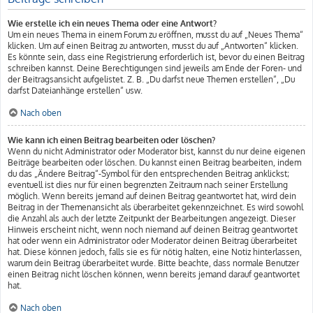
Wie erstelle ich ein neues Thema oder eine Antwort?
Um ein neues Thema in einem Forum zu eröffnen, musst du auf „Neues Thema“
klicken. Um auf einen Beitrag zu antworten, musst du auf „Antworten“ klicken.
Es könnte sein, dass eine Registrierung erforderlich ist, bevor du einen Beitrag
schreiben kannst. Deine Berechtigungen sind jeweils am Ende der Foren- und
der Beitragsansicht aufgelistet. Z. B. „Du darfst neue Themen erstellen“, „Du
darfst Dateianhänge erstellen“ usw.
Nach oben
Wie kann ich einen Beitrag bearbeiten oder löschen?
Wenn du nicht Administrator oder Moderator bist, kannst du nur deine eigenen
Beiträge bearbeiten oder löschen. Du kannst einen Beitrag bearbeiten, indem
du das „Ändere Beitrag“-Symbol für den entsprechenden Beitrag anklickst;
eventuell ist dies nur für einen begrenzten Zeitraum nach seiner Erstellung
möglich. Wenn bereits jemand auf deinen Beitrag geantwortet hat, wird dein
Beitrag in der Themenansicht als überarbeitet gekennzeichnet. Es wird sowohl
die Anzahl als auch der letzte Zeitpunkt der Bearbeitungen angezeigt. Dieser
Hinweis erscheint nicht, wenn noch niemand auf deinen Beitrag geantwortet
hat oder wenn ein Administrator oder Moderator deinen Beitrag überarbeitet
hat. Diese können jedoch, falls sie es für nötig halten, eine Notiz hinterlassen,
warum dein Beitrag überarbeitet wurde. Bitte beachte, dass normale Benutzer
einen Beitrag nicht löschen können, wenn bereits jemand darauf geantwortet
hat.
Nach oben