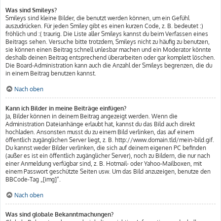
Was sind Smileys?
Smileys sind kleine Bilder, die benutzt werden können, um ein Gefühl
auszudrücken. Für jeden Smiley gibt es einen kurzen Code, z. B. bedeutet :)
fröhlich und :( traurig. Die Liste aller Smileys kannst du beim Verfassen eines
Beitrags sehen. Versuche bitte trotzdem, Smileys nicht zu häufig zu benutzen,
sie können einen Beitrag schnell unlesbar machen und ein Moderator könnte
deshalb deinen Beitrag entsprechend überarbeiten oder gar komplett löschen.
Die Board-Administration kann auch die Anzahl der Smileys begrenzen, die du
in einem Beitrag benutzen kannst.
Nach oben
Kann ich Bilder in meine Beiträge einfügen?
Ja, Bilder können in deinem Beitrag angezeigt werden. Wenn die
Administration Dateianhänge erlaubt hat, kannst du das Bild auch direkt
hochladen. Ansonsten musst du zu einem Bild verlinken, das auf einem
öffentlich zugänglichen Server liegt, z. B. http://www.domain.tld/mein-bild.gif.
Du kannst weder Bilder verlinken, die sich auf deinem eigenen PC befinden
(außer es ist ein öffentlich zugänglicher Server), noch zu Bildern, die nur nach
einer Anmeldung verfügbar sind, z. B. Hotmail- oder Yahoo-Mailboxen, mit
einem Passwort geschützte Seiten usw. Um das Bild anzuzeigen, benutze den
BBCode-Tag „[img]“.
Nach oben
Was sind globale Bekanntmachungen?