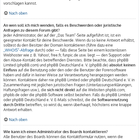
vorschlagen kannst.
Nach oben
An wen soll ich mich wenden, falls es Beschwerden oder juristische
Anfragen zu diesem Forum gibt?
Jeder Administrator, der auf der „Das Team“-Seite aufgeführt ist, ist ein
geeigneter Kontakt für deine Beschwerde. Wenn du so keine Antwort erhältst,
solltest du den Besitzer der Domain kontaktieren (führe dazu eine
„WHOIS“-Abfrage
durch) oder — falls diese Seite bei einem kostenlosen
Webhoster wie z. B. Yahoo!, free.fr, funpic.de usw. liegt — den Support oder
den Abuse-Kontakt des betreffenden Dienstes. Bitte beachte, dass phpBB
Limited (phpBB.com) und phpBB Deutschland e. V. (phpBB.de)
absolut keinen
Einfluss
auf die Benutzung oder den oder die Benutzer der Forensoftware
haben und dafür in keiner Weise zur Verantwortung herangezogen werden
können. Kontaktiere daher nie phpBB Limited oder phpBB Deutschland e. V. in
Zusammenhang mit jeglichen juristischen Fragen (Unterlassungserklärungen,
Haftungsfragen usw.), die
sich nicht direkt
auf die Websiten phpbb.com,
phpbb.de oder die phpBB-Software selbst beziehen. Falls du phpBB Limited
oder phpBB Deutschland e. V. E-Mails schreibst, die die
Softwarenutzung
durch Dritte
betreffen, so wirst du, wenn überhaupt, höchstens eine knappe
Antwort erhalten.
Nach oben
Wie kann ich einen Administrator des Boards kontaktieren?
Alle Benutzer des Boards können das Kontaktformular nutzen, wenn die