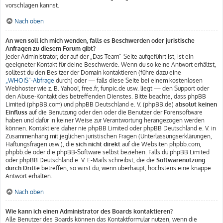
vorschlagen kannst.
Nach oben
An wen soll ich mich wenden, falls es Beschwerden oder juristische
Anfragen zu diesem Forum gibt?
Jeder Administrator, der auf der „Das Team“-Seite aufgeführt ist, ist ein
geeigneter Kontakt für deine Beschwerde. Wenn du so keine Antwort erhältst,
solltest du den Besitzer der Domain kontaktieren (führe dazu eine
„WHOIS“-Abfrage
durch) oder — falls diese Seite bei einem kostenlosen
Webhoster wie z. B. Yahoo!, free.fr, funpic.de usw. liegt — den Support oder
den Abuse-Kontakt des betreffenden Dienstes. Bitte beachte, dass phpBB
Limited (phpBB.com) und phpBB Deutschland e. V. (phpBB.de)
absolut keinen
Einfluss
auf die Benutzung oder den oder die Benutzer der Forensoftware
haben und dafür in keiner Weise zur Verantwortung herangezogen werden
können. Kontaktiere daher nie phpBB Limited oder phpBB Deutschland e. V. in
Zusammenhang mit jeglichen juristischen Fragen (Unterlassungserklärungen,
Haftungsfragen usw.), die
sich nicht direkt
auf die Websiten phpbb.com,
phpbb.de oder die phpBB-Software selbst beziehen. Falls du phpBB Limited
oder phpBB Deutschland e. V. E-Mails schreibst, die die
Softwarenutzung
durch Dritte
betreffen, so wirst du, wenn überhaupt, höchstens eine knappe
Antwort erhalten.
Nach oben
Wie kann ich einen Administrator des Boards kontaktieren?
Alle Benutzer des Boards können das Kontaktformular nutzen, wenn die