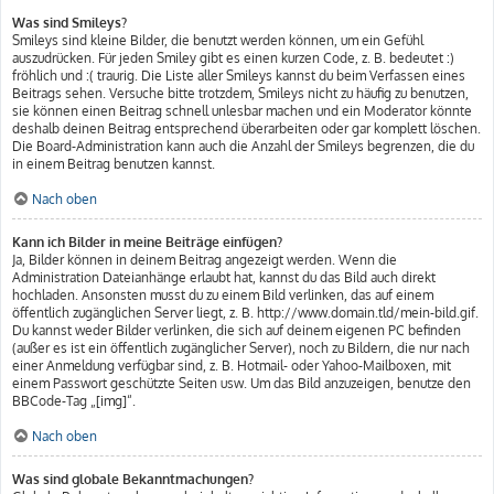
Was sind Smileys?
Smileys sind kleine Bilder, die benutzt werden können, um ein Gefühl
auszudrücken. Für jeden Smiley gibt es einen kurzen Code, z. B. bedeutet :)
fröhlich und :( traurig. Die Liste aller Smileys kannst du beim Verfassen eines
Beitrags sehen. Versuche bitte trotzdem, Smileys nicht zu häufig zu benutzen,
sie können einen Beitrag schnell unlesbar machen und ein Moderator könnte
deshalb deinen Beitrag entsprechend überarbeiten oder gar komplett löschen.
Die Board-Administration kann auch die Anzahl der Smileys begrenzen, die du
in einem Beitrag benutzen kannst.
Nach oben
Kann ich Bilder in meine Beiträge einfügen?
Ja, Bilder können in deinem Beitrag angezeigt werden. Wenn die
Administration Dateianhänge erlaubt hat, kannst du das Bild auch direkt
hochladen. Ansonsten musst du zu einem Bild verlinken, das auf einem
öffentlich zugänglichen Server liegt, z. B. http://www.domain.tld/mein-bild.gif.
Du kannst weder Bilder verlinken, die sich auf deinem eigenen PC befinden
(außer es ist ein öffentlich zugänglicher Server), noch zu Bildern, die nur nach
einer Anmeldung verfügbar sind, z. B. Hotmail- oder Yahoo-Mailboxen, mit
einem Passwort geschützte Seiten usw. Um das Bild anzuzeigen, benutze den
BBCode-Tag „[img]“.
Nach oben
Was sind globale Bekanntmachungen?