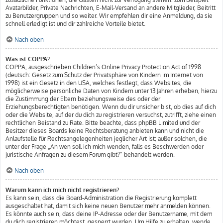
Avatarbilder, Private Nachrichten, E-Mail-Versand an andere Mitglieder, Beitritt
zu Benutzergruppen und so weiter. Wir empfehlen dir eine Anmeldung, da sie
schnell erledigt ist und dir zahlreiche Vorteile bietet.
Nach oben
Was ist COPPA?
COPPA, ausgeschrieben Children’s Online Privacy Protection Act of 1998
(deutsch: Gesetz zum Schutz der Privatsphäre von Kindern im Internet von
1998) ist ein Gesetz in den USA, welches festlegt, dass Websites, die
möglicherweise persönliche Daten von Kindern unter 13 Jahren erheben, hierzu
die Zustimmung der Eltern beziehungsweise des oder der
Erziehungsberechtigten benötigen. Wenn du dir unsicher bist, ob dies auf dich
oder die Website, auf der du dich zu registrieren versuchst, zutrifft, ziehe einen
rechtlichen Beistand zu Rate. Bitte beachte, dass phpBB Limited und der
Besitzer dieses Boards keine Rechtsberatung anbieten kann und nicht die
Anlaufstelle für Rechtsangelegenheiten jeglicher Art ist; außer solchen, die
unter der Frage „An wen soll ich mich wenden, falls es Beschwerden oder
juristische Anfragen zu diesem Forum gibt?“ behandelt werden.
Nach oben
Warum kann ich mich nicht registrieren?
Es kann sein, dass die Board-Administration die Registrierung komplett
ausgeschaltet hat, damit sich keine neuen Benutzer mehr anmelden können.
Es könnte auch sein, dass deine IP-Adresse oder der Benutzername, mit dem
du dich registrieren möchtest, gesperrt wurden. Um Hilfe zu erhalten, wende