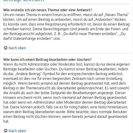
Wie erstelle ich ein neues Thema oder eine Antwort?
Um ein neues Thema in einem Forum zu eröffnen, musst du auf „Neues Thema“
klicken. Um auf einen Beitrag zu antworten, musst du auf „Antworten“ klicken.
Es könnte sein, dass eine Registrierung erforderlich ist, bevor du einen Beitrag
schreiben kannst. Deine Berechtigungen sind jeweils am Ende der Foren- und
der Beitragsansicht aufgelistet. Z. B. „Du darfst neue Themen erstellen“, „Du
darfst Dateianhänge erstellen“ usw.
Nach oben
Wie kann ich einen Beitrag bearbeiten oder löschen?
Wenn du nicht Administrator oder Moderator bist, kannst du nur deine eigenen
Beiträge bearbeiten oder löschen. Du kannst einen Beitrag bearbeiten, indem
du das „Ändere Beitrag“-Symbol für den entsprechenden Beitrag anklickst;
eventuell ist dies nur für einen begrenzten Zeitraum nach seiner Erstellung
möglich. Wenn bereits jemand auf deinen Beitrag geantwortet hat, wird dein
Beitrag in der Themenansicht als überarbeitet gekennzeichnet. Es wird sowohl
die Anzahl als auch der letzte Zeitpunkt der Bearbeitungen angezeigt. Dieser
Hinweis erscheint nicht, wenn noch niemand auf deinen Beitrag geantwortet
hat oder wenn ein Administrator oder Moderator deinen Beitrag überarbeitet
hat. Diese können jedoch, falls sie es für nötig halten, eine Notiz hinterlassen,
warum dein Beitrag überarbeitet wurde. Bitte beachte, dass normale Benutzer
einen Beitrag nicht löschen können, wenn bereits jemand darauf geantwortet
hat.
Nach oben