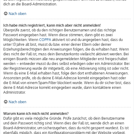
dich an die Board-Administration.
Nach oben
Ich habe mich registriert, kann mich aber nicht anmelden!
Überprüfe zuerst, ob du den richtigen Benutzernamen und das richtige
Passwort eingegeben hast. Wenn diese stimmen, dann gibt es zwei
Möglichkeiten. Wenn
COPPA
aktiviert ist und du angegeben hast, dass du
unter 13 Jahre alt bist, musst du bzw. einer deiner Eltern oder deiner
Erziehungsberechtigten den Anweisungen folgen, die du erhalten hast. Wenn
dies nicht der Fall ist, muss dein Benutzerkonto vielleicht aktiviert werden. Bei
einigen Boards müssen alle neu angemeldeten Mitglieder erst freigeschaltet
werden – entweder musst du dies selbst erledigen oder ein Administrator. Bei
der Registrierung wurde dir mitgeteilt, ob eine Aktivierung nötig ist oder nicht.
Wenn du eine E-Mail erhalten hast, folge den dort enthaltenen Anweisungen.
Ansonsten prüfe, ob du deine E-Mail-Adresse korrekt eingegeben hast oder
die E-Mail von einem Spam-Filter blockiert wurde. Wenn du dir sicher bist, dass
deine E-Mail-Adresse korrekt eingegeben wurde, dann kontaktiere einen
Administrator.
Nach oben
Warum kann ich mich nicht anmelden?
Dafür gibt es viele mögliche Gründe. Prüfe zunächst, ob dein Benutzername
und dein Passwort richtig sind. Wenn dies der Fall ist, wende dich an einen
Board-Administrator, um sicherzugehen, dass du nicht gesperrt wurdest. Es ist
ebenfalls möglich, dass ein Konfigurationsproblem mit der Website vorliegt,