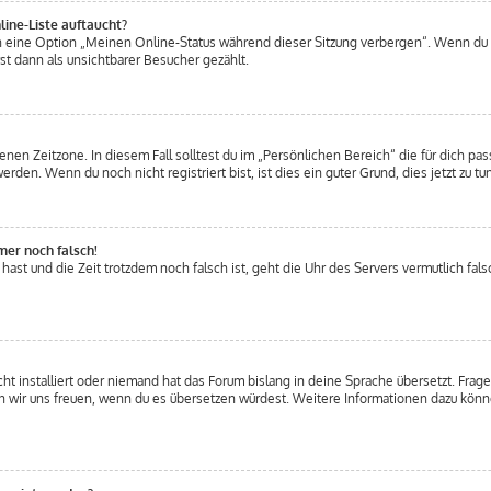
ine-Liste auftaucht?
en eine Option „Meinen Online-Status während dieser Sitzung verbergen“. Wenn du 
t dann als unsichtbarer Besucher gezählt.
nen Zeitzone. In diesem Fall solltest du im „Persönlichen Bereich“ die für dich pass
den. Wenn du noch nicht registriert bist, ist dies ein guter Grund, dies jetzt zu tun
mer noch falsch!
t hast und die Zeit trotzdem noch falsch ist, geht die Uhr des Servers vermutlich fal
t installiert oder niemand hat das Forum bislang in deine Sprache übersetzt. Frage
ürden wir uns freuen, wenn du es übersetzen würdest. Weitere Informationen dazu kö