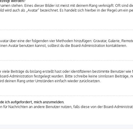
gezeigt werden?
amen stehen. Eines dieser Bilder ist meist mit deinem Rang verknüpft: Oft sind di
d wird auch als „Avatar“ bezeichnet. Es handelt sich hierbei in der Regel um ein p
 Avatar über eine der folgenden vier Methoden hinzufügen: Gravatar, Galerie, Rem
en Avatar benutzen kannst, solltest du die Board-Administration kontaktieren.
viele Beiträge du bislang erstellt hast oder identifizieren bestimmte Benutzer w
 Board-Administration festgelegt wurden. Bitte schreibe keine sinnlosen Beiträge
wird deinen Rang unter Umständen einfach wieder zurücksetzen.
rde ich aufgefordert, mich anzumelden.
ion für Nachrichten an andere Benutzer nutzen, falls diese von der Board-Administr