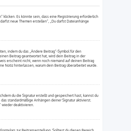
klicken. Es könnte sein, dass eine Registrierung erforderlich
u darfst neue Themen erstellen“, „Du darfst Dateianhänge
iten, indem du das „Ändere Beitrag“-Symbol für den
inen Beitrag geantwortet hat, wird dein Beitrag in der
weis erscheint nicht, wenn noch niemand auf deinen Beitrag
ine Notiz hinterlassen, warum dein Beitrag überarbeitet wurde.
hdem du die Signatur erstellt und gespeichert hast, kannst du
h das standardmäßige Anhängen deiner Signatur aktivierst.
 wieder deaktivieren.
ormulars zur Beitragserstellung. Solltest du diesen Bereich