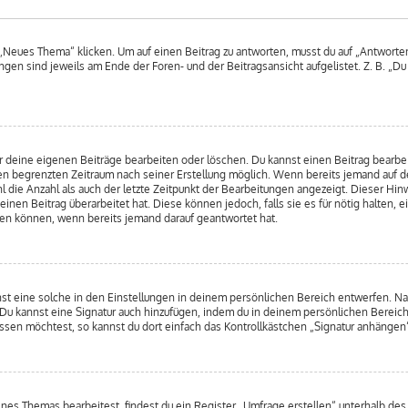
Neues Thema“ klicken. Um auf einen Beitrag zu antworten, musst du auf „Antworten“ 
ngen sind jeweils am Ende der Foren- und der Beitragsansicht aufgelistet. Z. B. „D
r deine eigenen Beiträge bearbeiten oder löschen. Du kannst einen Beitrag bearbe
inen begrenzten Zeitraum nach seiner Erstellung möglich. Wenn bereits jemand auf de
 die Anzahl als auch der letzte Zeitpunkt der Bearbeitungen angezeigt. Dieser Hin
nen Beitrag überarbeitet hat. Diese können jedoch, falls sie es für nötig halten, e
hen können, wenn bereits jemand darauf geantwortet hat.
st eine solche in den Einstellungen in deinem persönlichen Bereich entwerfen. Nac
 Du kannst eine Signatur auch hinzufügen, indem du in deinem persönlichen Bereic
sen möchtest, so kannst du dort einfach das Kontrollkästchen „Signatur anhängen“
s Themas bearbeitest, findest du ein Register „Umfrage erstellen“ unterhalb des F