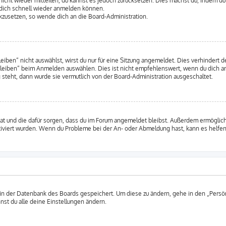
 nicht wieder mitteilen, du kannst es jedoch zurücksetzen. Dies machst du, indem d
u dich schnell wieder anmelden können.
ückzusetzen, so wende dich an die Board-Administration.
en“ nicht auswählst, wirst du nur für eine Sitzung angemeldet. Dies verhindert 
leiben“ beim Anmelden auswählen. Dies ist nicht empfehlenswert, wenn du dich an
 steht, dann wurde sie vermutlich von der Board-Administration ausgeschaltet.
 hat und die dafür sorgen, dass du im Forum angemeldet bleibst. Außerdem ermögli
tiviert wurden. Wenn du Probleme bei der An- oder Abmeldung hast, kann es helfen
 in der Datenbank des Boards gespeichert. Um diese zu ändern, gehe in den „Persön
nst du alle deine Einstellungen ändern.