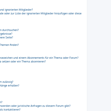
und ignorierten Mitglieder?
nde oder zur Liste der ignorierten Mitglieder hinzufügen oder diese
en durchsuchen?
rgebnisse?
ere Seite?
 Themen finden?
Lesezeichen und einem Abonnements für ein Thema oder Forum?
ma setzen oder ein Thema abonnieren?
m zulässig?
nhänge erhalten?
en?
chwerden oder juristische Anfragen zu diesem Forum gibt?
rds kontaktieren?