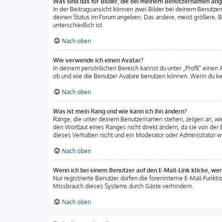
Was sind das für Bilder, die bei meinem Benutzernamen an
In der Beitragsansicht können zwei Bilder bei deinem Benutzern
deinen Status im Forum angeben. Das andere, meist größere, Bil
unterschiedlich ist.
Nach oben
Wie verwende ich einen Avatar?
In deinem persönlichen Bereich kannst du unter „Profil“ einen
ob und wie die Benutzer Avatare benutzen können. Wenn du kein
Nach oben
Was ist mein Rang und wie kann ich ihn ändern?
Ränge, die unter deinem Benutzernamen stehen, zeigen an, wie 
den Wortlaut eines Ranges nicht direkt ändern, da sie von der
dieses Verhalten nicht und ein Moderator oder Administrator 
Nach oben
Wenn ich bei einem Benutzer auf den E-Mail-Link klicke, we
Nur registrierte Benutzer dürfen die foreninterne E-Mail-Funkt
Missbrauch dieses Systems durch Gäste verhindern.
Nach oben