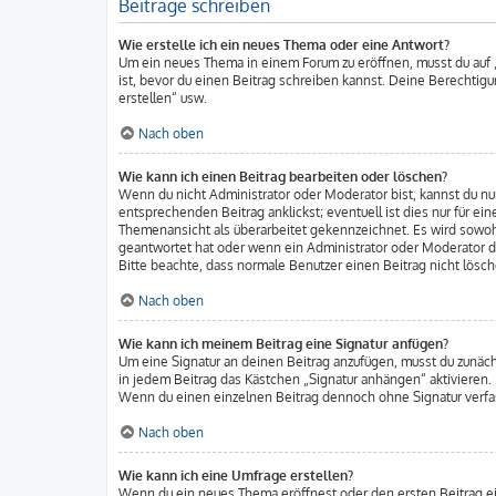
Beiträge schreiben
Wie erstelle ich ein neues Thema oder eine Antwort?
Um ein neues Thema in einem Forum zu eröffnen, musst du auf „
ist, bevor du einen Beitrag schreiben kannst. Deine Berechtigu
erstellen“ usw.
Nach oben
Wie kann ich einen Beitrag bearbeiten oder löschen?
Wenn du nicht Administrator oder Moderator bist, kannst du nu
entsprechenden Beitrag anklickst; eventuell ist dies nur für e
Themenansicht als überarbeitet gekennzeichnet. Es wird sowohl
geantwortet hat oder wenn ein Administrator oder Moderator dei
Bitte beachte, dass normale Benutzer einen Beitrag nicht lösc
Nach oben
Wie kann ich meinem Beitrag eine Signatur anfügen?
Um eine Signatur an deinen Beitrag anzufügen, musst du zunäch
in jedem Beitrag das Kästchen „Signatur anhängen“ aktivieren.
Wenn du einen einzelnen Beitrag dennoch ohne Signatur verfas
Nach oben
Wie kann ich eine Umfrage erstellen?
Wenn du ein neues Thema eröffnest oder den ersten Beitrag eine