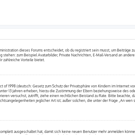
nistration dieses Forums entscheidet, ob du registriert sein musst, um Beiträge zu s
ung stehen: zum Beispiel Avatarbilder, Private Nachrichten, E-Mail-Versand an andere
r zahlreiche Vorteile bietet.
 of 1998 (deutsch: Gesetz zum Schutz der Privatsphäre von Kindern im Internet von
nter 13 Jahren erheben, hierzu die Zustimmung der Eltern beziehungsweise des od
strieren versuchst, zutrifft, ziehe einen rechtlichen Beistand zu Rate. Bitte beacht
chtsangelegenheiten jeglicher Art ist; außer solchen, die unter der Frage „An wen 
 komplett ausgeschaltet hat, damit sich keine neuen Benutzer mehr anmelden könne