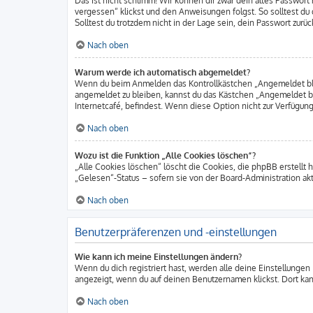
Das ist nicht schlimm! Wir können dir zwar dein altes Passwort
vergessen“ klickst und den Anweisungen folgst. So solltest d
Solltest du trotzdem nicht in der Lage sein, dein Passwort zur
Nach oben
Warum werde ich automatisch abgemeldet?
Wenn du beim Anmelden das Kontrollkästchen „Angemeldet bleib
angemeldet zu bleiben, kannst du das Kästchen „Angemeldet b
Internetcafé, befindest. Wenn diese Option nicht zur Verfügung
Nach oben
Wozu ist die Funktion „Alle Cookies löschen“?
„Alle Cookies löschen“ löscht die Cookies, die phpBB erstellt
„Gelesen“-Status – sofern sie von der Board-Administration ak
Nach oben
Benutzerpräferenzen und -einstellungen
Wie kann ich meine Einstellungen ändern?
Wenn du dich registriert hast, werden alle deine Einstellungen
angezeigt, wenn du auf deinen Benutzernamen klickst. Dort kan
Nach oben