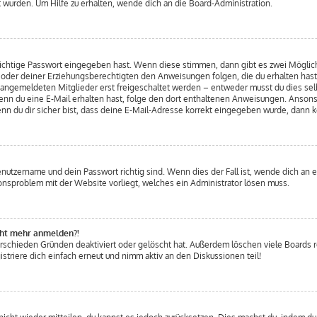
 wurden. Um Hilfe zu erhalten, wende dich an die Board-Administration.
 richtige Passwort eingegeben hast. Wenn diese stimmen, dann gibt es zwei Mögli
ern oder deiner Erziehungsberechtigten den Anweisungen folgen, die du erhalten hast
u angemeldeten Mitglieder erst freigeschaltet werden – entweder musst du dies selb
. Wenn du eine E-Mail erhalten hast, folge den dort enthaltenen Anweisungen. Anso
nn du dir sicher bist, dass deine E-Mail-Adresse korrekt eingegeben wurde, dann k
enutzername und dein Passwort richtig sind. Wenn dies der Fall ist, wende dich an 
tionsproblem mit der Website vorliegt, welches ein Administrator lösen muss.
icht mehr anmelden?!
erschieden Gründen deaktiviert oder gelöscht hat. Außerdem löschen viele Boards re
triere dich einfach erneut und nimm aktiv an den Diskussionen teil!