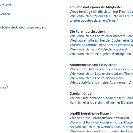
 falsch!
Freunde und ignorierte Mitglieder
Wozu benötige ich die Listen der Freunde 
 werden?
Wie kann ich Mitglieder zur Liste der Freu
wieder aus den Listen entfernen?
aufgefordert, mich anzumelden.
Die Foren durchsuchen
Wie kann ich ein Forum oder mehrere For
Weshalb erhalte ich bei der Suche keine E
Warum bekomme ich bei der Suche eine le
Wie kann ich nach Mitgliedern suchen?
Wie kann ich meine eigenen Beiträge und
Abonnements und Lesezeichen
Was ist der Unterschied zwischen einem 
Wie kann ich ein Lesezeichen auf ein The
Wie kann ich ein Forum abonnieren?
Wie deaktiviere ich meine Abonnements?
trags?
Dateianhänge
Welche Dateianhänge sind in diesem Foru
Kann ich eine Übersicht all meiner Dateia
phpBB betreffende Fragen
Wer hat diese Forensoftware entwickelt?
Warum ist Funktion x oder y nicht enthalt
An wen soll ich mich wenden, falls es Bes
Wie kann ich einen Administrator des Boa