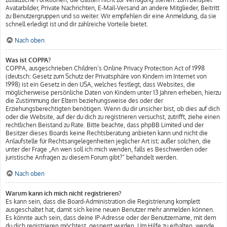
Avatarbilder, Private Nachrichten, E-Mail-Versand an andere Mitglieder, Beitritt
zu Benutzergruppen und so weiter. Wir empfehlen dir eine Anmeldung, da sie
schnell erledigt ist und dir zahlreiche Vorteile bietet.
Nach oben
Was ist COPPA?
COPPA, ausgeschrieben Children’s Online Privacy Protection Act of 1998
(deutsch: Gesetz zum Schutz der Privatsphäre von Kindern im Internet von
1998) ist ein Gesetz in den USA, welches festlegt, dass Websites, die
möglicherweise persönliche Daten von Kindern unter 13 Jahren erheben, hierzu
die Zustimmung der Eltern beziehungsweise des oder der
Erziehungsberechtigten benötigen. Wenn du dir unsicher bist, ob dies auf dich
oder die Website, auf der du dich zu registrieren versuchst, zutrifft, ziehe einen
rechtlichen Beistand zu Rate. Bitte beachte, dass phpBB Limited und der
Besitzer dieses Boards keine Rechtsberatung anbieten kann und nicht die
Anlaufstelle für Rechtsangelegenheiten jeglicher Art ist; außer solchen, die
unter der Frage „An wen soll ich mich wenden, falls es Beschwerden oder
juristische Anfragen zu diesem Forum gibt?“ behandelt werden.
Nach oben
Warum kann ich mich nicht registrieren?
Es kann sein, dass die Board-Administration die Registrierung komplett
ausgeschaltet hat, damit sich keine neuen Benutzer mehr anmelden können.
Es könnte auch sein, dass deine IP-Adresse oder der Benutzername, mit dem
du dich registrieren möchtest, gesperrt wurden. Um Hilfe zu erhalten, wende