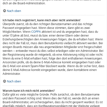
dich an die Board-Administration.
Nach oben
Ich habe mich registriert, kann mich aber nicht anmelden!
Überprüfe zuerst, ob du den richtigen Benutzernamen und das richtige
Passwort eingegeben hast. Wenn diese stimmen, dann gibt es zwei
Möglichkeiten. Wenn
COPPA
aktiviert ist und du angegeben hast, dass du
unter 13 Jahre alt bist, musst du bzw. einer deiner Eltern oder deiner
Erziehungsberechtigten den Anweisungen folgen, die du erhalten hast. Wenn
dies nicht der Fall ist, muss dein Benutzerkonto vielleicht aktiviert werden. Bei
einigen Boards müssen alle neu angemeldeten Mitglieder erst freigeschaltet
werden – entweder musst du dies selbst erledigen oder ein Administrator. Bei
der Registrierung wurde dir mitgeteilt, ob eine Aktivierung nötig ist oder nicht.
Wenn du eine E-Mail erhalten hast, folge den dort enthaltenen Anweisungen.
Ansonsten prüfe, ob du deine E-Mail-Adresse korrekt eingegeben hast oder
die E-Mail von einem Spam-Filter blockiert wurde. Wenn du dir sicher bist, dass
deine E-Mail-Adresse korrekt eingegeben wurde, dann kontaktiere einen
Administrator.
Nach oben
Warum kann ich mich nicht anmelden?
Dafür gibt es viele mögliche Gründe. Prüfe zunächst, ob dein Benutzername
und dein Passwort richtig sind. Wenn dies der Fall ist, wende dich an einen
Board-Administrator, um sicherzugehen, dass du nicht gesperrt wurdest. Es ist
ebenfalls möglich, dass ein Konfigurationsproblem mit der Website vorliegt,