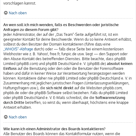
vorschlagen kannst.
Nach oben
An wen soll ich mich wenden, falls es Beschwerden oder juristische
Anfragen zu diesem Forum gibt?
Jeder Administrator, der auf der „Das Team“-Seite aufgeführt ist, ist ein
geeigneter Kontakt für deine Beschwerde. Wenn du so keine Antwort erhältst,
solltest du den Besitzer der Domain kontaktieren (führe dazu eine
„WHOIS“-Abfrage
durch) oder — falls diese Seite bei einem kostenlosen
Webhoster wie z. B. Yahoo!, free.fr, funpic.de usw. liegt — den Support oder
den Abuse-Kontakt des betreffenden Dienstes. Bitte beachte, dass phpBB
Limited (phpBB.com) und phpBB Deutschland e. V. (phpBB.de)
absolut keinen
Einfluss
auf die Benutzung oder den oder die Benutzer der Forensoftware
haben und dafür in keiner Weise zur Verantwortung herangezogen werden
können. Kontaktiere daher nie phpBB Limited oder phpBB Deutschland e. V. in
Zusammenhang mit jeglichen juristischen Fragen (Unterlassungserklärungen,
Haftungsfragen usw.), die
sich nicht direkt
auf die Websiten phpbb.com,
phpbb.de oder die phpBB-Software selbst beziehen. Falls du phpBB Limited
oder phpBB Deutschland e. V. E-Mails schreibst, die die
Softwarenutzung
durch Dritte
betreffen, so wirst du, wenn überhaupt, höchstens eine knappe
Antwort erhalten.
Nach oben
Wie kann ich einen Administrator des Boards kontaktieren?
Alle Benutzer des Boards können das Kontaktformular nutzen, wenn die