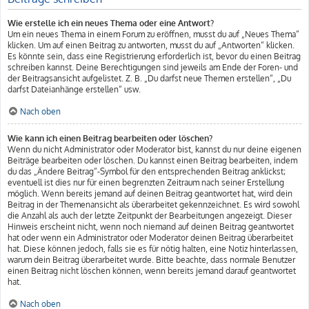
Wie erstelle ich ein neues Thema oder eine Antwort?
Um ein neues Thema in einem Forum zu eröffnen, musst du auf „Neues Thema“
klicken. Um auf einen Beitrag zu antworten, musst du auf „Antworten“ klicken.
Es könnte sein, dass eine Registrierung erforderlich ist, bevor du einen Beitrag
schreiben kannst. Deine Berechtigungen sind jeweils am Ende der Foren- und
der Beitragsansicht aufgelistet. Z. B. „Du darfst neue Themen erstellen“, „Du
darfst Dateianhänge erstellen“ usw.
Nach oben
Wie kann ich einen Beitrag bearbeiten oder löschen?
Wenn du nicht Administrator oder Moderator bist, kannst du nur deine eigenen
Beiträge bearbeiten oder löschen. Du kannst einen Beitrag bearbeiten, indem
du das „Ändere Beitrag“-Symbol für den entsprechenden Beitrag anklickst;
eventuell ist dies nur für einen begrenzten Zeitraum nach seiner Erstellung
möglich. Wenn bereits jemand auf deinen Beitrag geantwortet hat, wird dein
Beitrag in der Themenansicht als überarbeitet gekennzeichnet. Es wird sowohl
die Anzahl als auch der letzte Zeitpunkt der Bearbeitungen angezeigt. Dieser
Hinweis erscheint nicht, wenn noch niemand auf deinen Beitrag geantwortet
hat oder wenn ein Administrator oder Moderator deinen Beitrag überarbeitet
hat. Diese können jedoch, falls sie es für nötig halten, eine Notiz hinterlassen,
warum dein Beitrag überarbeitet wurde. Bitte beachte, dass normale Benutzer
einen Beitrag nicht löschen können, wenn bereits jemand darauf geantwortet
hat.
Nach oben