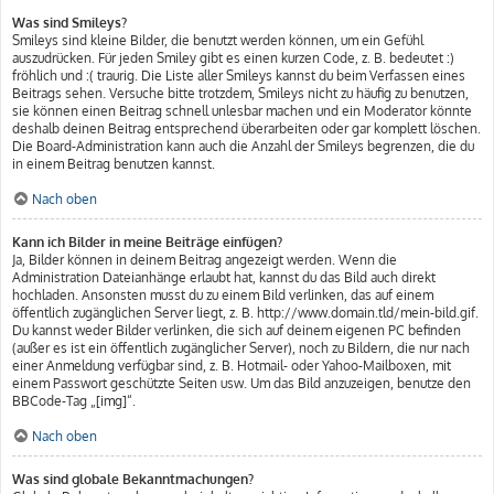
Was sind Smileys?
Smileys sind kleine Bilder, die benutzt werden können, um ein Gefühl
auszudrücken. Für jeden Smiley gibt es einen kurzen Code, z. B. bedeutet :)
fröhlich und :( traurig. Die Liste aller Smileys kannst du beim Verfassen eines
Beitrags sehen. Versuche bitte trotzdem, Smileys nicht zu häufig zu benutzen,
sie können einen Beitrag schnell unlesbar machen und ein Moderator könnte
deshalb deinen Beitrag entsprechend überarbeiten oder gar komplett löschen.
Die Board-Administration kann auch die Anzahl der Smileys begrenzen, die du
in einem Beitrag benutzen kannst.
Nach oben
Kann ich Bilder in meine Beiträge einfügen?
Ja, Bilder können in deinem Beitrag angezeigt werden. Wenn die
Administration Dateianhänge erlaubt hat, kannst du das Bild auch direkt
hochladen. Ansonsten musst du zu einem Bild verlinken, das auf einem
öffentlich zugänglichen Server liegt, z. B. http://www.domain.tld/mein-bild.gif.
Du kannst weder Bilder verlinken, die sich auf deinem eigenen PC befinden
(außer es ist ein öffentlich zugänglicher Server), noch zu Bildern, die nur nach
einer Anmeldung verfügbar sind, z. B. Hotmail- oder Yahoo-Mailboxen, mit
einem Passwort geschützte Seiten usw. Um das Bild anzuzeigen, benutze den
BBCode-Tag „[img]“.
Nach oben
Was sind globale Bekanntmachungen?