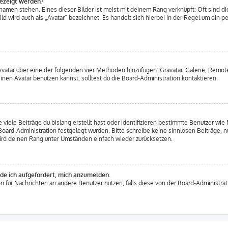
gezeigt werden?
amen stehen. Eines dieser Bilder ist meist mit deinem Rang verknüpft: Oft sind di
d wird auch als „Avatar“ bezeichnet. Es handelt sich hierbei in der Regel um ein p
 Avatar über eine der folgenden vier Methoden hinzufügen: Gravatar, Galerie, Rem
en Avatar benutzen kannst, solltest du die Board-Administration kontaktieren.
viele Beiträge du bislang erstellt hast oder identifizieren bestimmte Benutzer w
 Board-Administration festgelegt wurden. Bitte schreibe keine sinnlosen Beiträge
wird deinen Rang unter Umständen einfach wieder zurücksetzen.
rde ich aufgefordert, mich anzumelden.
ion für Nachrichten an andere Benutzer nutzen, falls diese von der Board-Administr