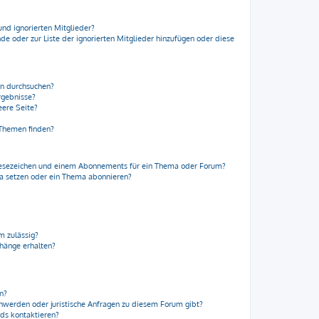
und ignorierten Mitglieder?
nde oder zur Liste der ignorierten Mitglieder hinzufügen oder diese
en durchsuchen?
rgebnisse?
ere Seite?
 Themen finden?
Lesezeichen und einem Abonnements für ein Thema oder Forum?
ma setzen oder ein Thema abonnieren?
m zulässig?
nhänge erhalten?
en?
chwerden oder juristische Anfragen zu diesem Forum gibt?
rds kontaktieren?