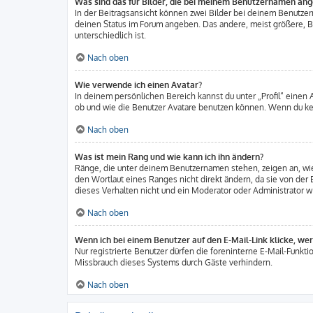
Was sind das für Bilder, die bei meinem Benutzernamen an
In der Beitragsansicht können zwei Bilder bei deinem Benutzern
deinen Status im Forum angeben. Das andere, meist größere, Bil
unterschiedlich ist.
Nach oben
Wie verwende ich einen Avatar?
In deinem persönlichen Bereich kannst du unter „Profil“ einen
ob und wie die Benutzer Avatare benutzen können. Wenn du kein
Nach oben
Was ist mein Rang und wie kann ich ihn ändern?
Ränge, die unter deinem Benutzernamen stehen, zeigen an, wie 
den Wortlaut eines Ranges nicht direkt ändern, da sie von der
dieses Verhalten nicht und ein Moderator oder Administrator 
Nach oben
Wenn ich bei einem Benutzer auf den E-Mail-Link klicke, we
Nur registrierte Benutzer dürfen die foreninterne E-Mail-Funkt
Missbrauch dieses Systems durch Gäste verhindern.
Nach oben