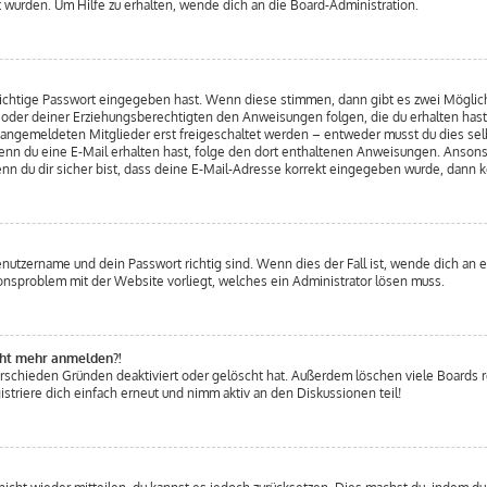
 wurden. Um Hilfe zu erhalten, wende dich an die Board-Administration.
 richtige Passwort eingegeben hast. Wenn diese stimmen, dann gibt es zwei Mögli
ern oder deiner Erziehungsberechtigten den Anweisungen folgen, die du erhalten hast
u angemeldeten Mitglieder erst freigeschaltet werden – entweder musst du dies selb
. Wenn du eine E-Mail erhalten hast, folge den dort enthaltenen Anweisungen. Anso
nn du dir sicher bist, dass deine E-Mail-Adresse korrekt eingegeben wurde, dann k
enutzername und dein Passwort richtig sind. Wenn dies der Fall ist, wende dich an 
tionsproblem mit der Website vorliegt, welches ein Administrator lösen muss.
icht mehr anmelden?!
erschieden Gründen deaktiviert oder gelöscht hat. Außerdem löschen viele Boards re
triere dich einfach erneut und nimm aktiv an den Diskussionen teil!