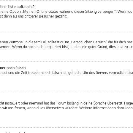
ine-Liste auftaucht?
en eine Option „Meinen Online-Status während dieser Sitzung verbergen“. Wenn du 
t dann als unsichtbarer Besucher gezählt.
nen Zeitzone. In diesem Fall solltest du im „Persönlichen Bereich“ die für dich pass
den. Wenn du noch nicht registriert bist, ist dies ein guter Grund, dies jetzt zu tun
mer noch falsch!
t hast und die Zeit trotzdem noch falsch ist, geht die Uhr des Servers vermutlich fal
t installiert oder niemand hat das Forum bislang in deine Sprache übersetzt. Frage
ürden wir uns freuen, wenn du es übersetzen würdest. Weitere Informationen dazu kö