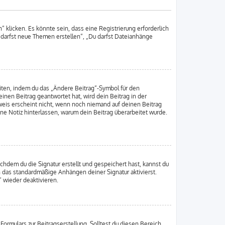
klicken. Es könnte sein, dass eine Registrierung erforderlich
u darfst neue Themen erstellen“, „Du darfst Dateianhänge
iten, indem du das „Ändere Beitrag“-Symbol für den
inen Beitrag geantwortet hat, wird dein Beitrag in der
weis erscheint nicht, wenn noch niemand auf deinen Beitrag
ine Notiz hinterlassen, warum dein Beitrag überarbeitet wurde.
hdem du die Signatur erstellt und gespeichert hast, kannst du
h das standardmäßige Anhängen deiner Signatur aktivierst.
 wieder deaktivieren.
ormulars zur Beitragserstellung. Solltest du diesen Bereich