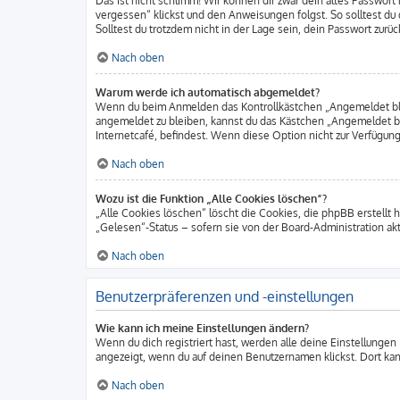
Das ist nicht schlimm! Wir können dir zwar dein altes Passwort
vergessen“ klickst und den Anweisungen folgst. So solltest d
Solltest du trotzdem nicht in der Lage sein, dein Passwort zur
Nach oben
Warum werde ich automatisch abgemeldet?
Wenn du beim Anmelden das Kontrollkästchen „Angemeldet bleib
angemeldet zu bleiben, kannst du das Kästchen „Angemeldet b
Internetcafé, befindest. Wenn diese Option nicht zur Verfügung
Nach oben
Wozu ist die Funktion „Alle Cookies löschen“?
„Alle Cookies löschen“ löscht die Cookies, die phpBB erstellt
„Gelesen“-Status – sofern sie von der Board-Administration ak
Nach oben
Benutzerpräferenzen und -einstellungen
Wie kann ich meine Einstellungen ändern?
Wenn du dich registriert hast, werden alle deine Einstellungen
angezeigt, wenn du auf deinen Benutzernamen klickst. Dort kan
Nach oben