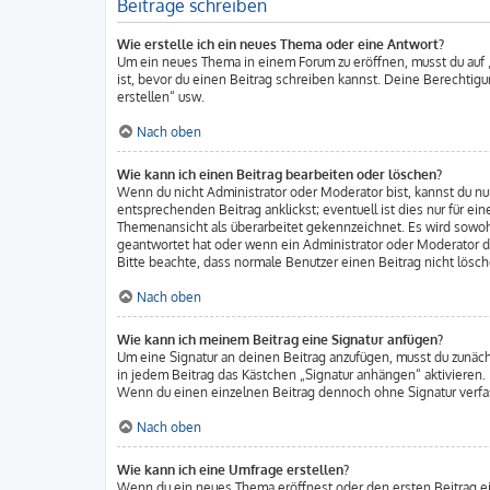
Beiträge schreiben
Wie erstelle ich ein neues Thema oder eine Antwort?
Um ein neues Thema in einem Forum zu eröffnen, musst du auf „
ist, bevor du einen Beitrag schreiben kannst. Deine Berechtigu
erstellen“ usw.
Nach oben
Wie kann ich einen Beitrag bearbeiten oder löschen?
Wenn du nicht Administrator oder Moderator bist, kannst du nu
entsprechenden Beitrag anklickst; eventuell ist dies nur für e
Themenansicht als überarbeitet gekennzeichnet. Es wird sowohl
geantwortet hat oder wenn ein Administrator oder Moderator dei
Bitte beachte, dass normale Benutzer einen Beitrag nicht lösc
Nach oben
Wie kann ich meinem Beitrag eine Signatur anfügen?
Um eine Signatur an deinen Beitrag anzufügen, musst du zunäch
in jedem Beitrag das Kästchen „Signatur anhängen“ aktivieren.
Wenn du einen einzelnen Beitrag dennoch ohne Signatur verfas
Nach oben
Wie kann ich eine Umfrage erstellen?
Wenn du ein neues Thema eröffnest oder den ersten Beitrag eine