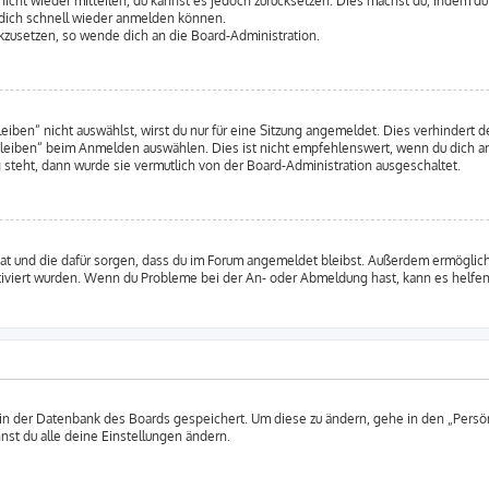
 nicht wieder mitteilen, du kannst es jedoch zurücksetzen. Dies machst du, indem d
u dich schnell wieder anmelden können.
ückzusetzen, so wende dich an die Board-Administration.
en“ nicht auswählst, wirst du nur für eine Sitzung angemeldet. Dies verhindert 
leiben“ beim Anmelden auswählen. Dies ist nicht empfehlenswert, wenn du dich an
 steht, dann wurde sie vermutlich von der Board-Administration ausgeschaltet.
 hat und die dafür sorgen, dass du im Forum angemeldet bleibst. Außerdem ermögli
tiviert wurden. Wenn du Probleme bei der An- oder Abmeldung hast, kann es helfen
 in der Datenbank des Boards gespeichert. Um diese zu ändern, gehe in den „Persön
nst du alle deine Einstellungen ändern.