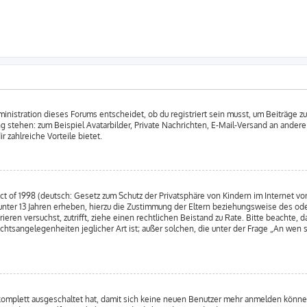
nistration dieses Forums entscheidet, ob du registriert sein musst, um Beiträge zu s
ung stehen: zum Beispiel Avatarbilder, Private Nachrichten, E-Mail-Versand an andere
r zahlreiche Vorteile bietet.
 of 1998 (deutsch: Gesetz zum Schutz der Privatsphäre von Kindern im Internet von
nter 13 Jahren erheben, hierzu die Zustimmung der Eltern beziehungsweise des od
strieren versuchst, zutrifft, ziehe einen rechtlichen Beistand zu Rate. Bitte beacht
chtsangelegenheiten jeglicher Art ist; außer solchen, die unter der Frage „An wen 
 komplett ausgeschaltet hat, damit sich keine neuen Benutzer mehr anmelden könne