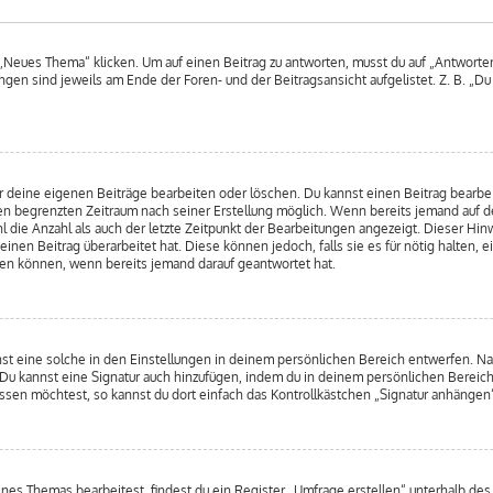
Neues Thema“ klicken. Um auf einen Beitrag zu antworten, musst du auf „Antworten“ 
ngen sind jeweils am Ende der Foren- und der Beitragsansicht aufgelistet. Z. B. „D
r deine eigenen Beiträge bearbeiten oder löschen. Du kannst einen Beitrag bearbe
inen begrenzten Zeitraum nach seiner Erstellung möglich. Wenn bereits jemand auf de
 die Anzahl als auch der letzte Zeitpunkt der Bearbeitungen angezeigt. Dieser Hin
nen Beitrag überarbeitet hat. Diese können jedoch, falls sie es für nötig halten, e
hen können, wenn bereits jemand darauf geantwortet hat.
st eine solche in den Einstellungen in deinem persönlichen Bereich entwerfen. Nac
 Du kannst eine Signatur auch hinzufügen, indem du in deinem persönlichen Bereic
sen möchtest, so kannst du dort einfach das Kontrollkästchen „Signatur anhängen“
s Themas bearbeitest, findest du ein Register „Umfrage erstellen“ unterhalb des F