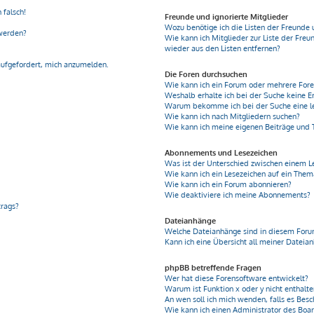
 falsch!
Freunde und ignorierte Mitglieder
Wozu benötige ich die Listen der Freunde 
 werden?
Wie kann ich Mitglieder zur Liste der Freu
wieder aus den Listen entfernen?
aufgefordert, mich anzumelden.
Die Foren durchsuchen
Wie kann ich ein Forum oder mehrere For
Weshalb erhalte ich bei der Suche keine E
Warum bekomme ich bei der Suche eine le
Wie kann ich nach Mitgliedern suchen?
Wie kann ich meine eigenen Beiträge und
Abonnements und Lesezeichen
Was ist der Unterschied zwischen einem 
Wie kann ich ein Lesezeichen auf ein The
Wie kann ich ein Forum abonnieren?
Wie deaktiviere ich meine Abonnements?
trags?
Dateianhänge
Welche Dateianhänge sind in diesem Foru
Kann ich eine Übersicht all meiner Dateia
phpBB betreffende Fragen
Wer hat diese Forensoftware entwickelt?
Warum ist Funktion x oder y nicht enthalt
An wen soll ich mich wenden, falls es Bes
Wie kann ich einen Administrator des Boa