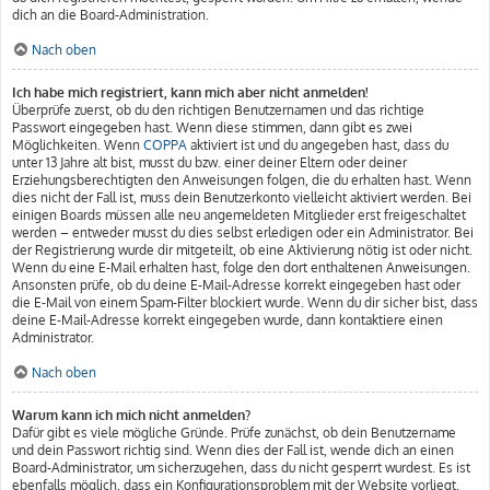
dich an die Board-Administration.
Nach oben
Ich habe mich registriert, kann mich aber nicht anmelden!
Überprüfe zuerst, ob du den richtigen Benutzernamen und das richtige
Passwort eingegeben hast. Wenn diese stimmen, dann gibt es zwei
Möglichkeiten. Wenn
COPPA
aktiviert ist und du angegeben hast, dass du
unter 13 Jahre alt bist, musst du bzw. einer deiner Eltern oder deiner
Erziehungsberechtigten den Anweisungen folgen, die du erhalten hast. Wenn
dies nicht der Fall ist, muss dein Benutzerkonto vielleicht aktiviert werden. Bei
einigen Boards müssen alle neu angemeldeten Mitglieder erst freigeschaltet
werden – entweder musst du dies selbst erledigen oder ein Administrator. Bei
der Registrierung wurde dir mitgeteilt, ob eine Aktivierung nötig ist oder nicht.
Wenn du eine E-Mail erhalten hast, folge den dort enthaltenen Anweisungen.
Ansonsten prüfe, ob du deine E-Mail-Adresse korrekt eingegeben hast oder
die E-Mail von einem Spam-Filter blockiert wurde. Wenn du dir sicher bist, dass
deine E-Mail-Adresse korrekt eingegeben wurde, dann kontaktiere einen
Administrator.
Nach oben
Warum kann ich mich nicht anmelden?
Dafür gibt es viele mögliche Gründe. Prüfe zunächst, ob dein Benutzername
und dein Passwort richtig sind. Wenn dies der Fall ist, wende dich an einen
Board-Administrator, um sicherzugehen, dass du nicht gesperrt wurdest. Es ist
ebenfalls möglich, dass ein Konfigurationsproblem mit der Website vorliegt,