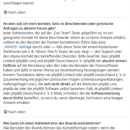
vorschlagen kannst.
Nach oben
An wen soll ich mich wenden, falls es Beschwerden oder juristische
Anfragen zu diesem Forum gibt?
Jeder Administrator, der auf der „Das Team“-Seite aufgeführt ist, ist ein
geeigneter Kontakt für deine Beschwerde. Wenn du so keine Antwort erhältst,
solltest du den Besitzer der Domain kontaktieren (führe dazu eine
„WHOIS“-Abfrage
durch) oder — falls diese Seite bei einem kostenlosen
Webhoster wie z. B. Yahoo!, free.fr, funpic.de usw. liegt — den Support oder
den Abuse-Kontakt des betreffenden Dienstes. Bitte beachte, dass phpBB
Limited (phpBB.com) und phpBB Deutschland e. V. (phpBB.de)
absolut keinen
Einfluss
auf die Benutzung oder den oder die Benutzer der Forensoftware
haben und dafür in keiner Weise zur Verantwortung herangezogen werden
können. Kontaktiere daher nie phpBB Limited oder phpBB Deutschland e. V. in
Zusammenhang mit jeglichen juristischen Fragen (Unterlassungserklärungen,
Haftungsfragen usw.), die
sich nicht direkt
auf die Websiten phpbb.com,
phpbb.de oder die phpBB-Software selbst beziehen. Falls du phpBB Limited
oder phpBB Deutschland e. V. E-Mails schreibst, die die
Softwarenutzung
durch Dritte
betreffen, so wirst du, wenn überhaupt, höchstens eine knappe
Antwort erhalten.
Nach oben
Wie kann ich einen Administrator des Boards kontaktieren?
Alle Benutzer des Boards können das Kontaktformular nutzen, wenn die