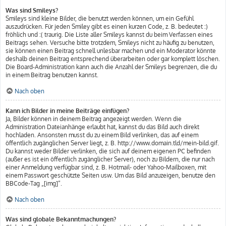
Was sind Smileys?
Smileys sind kleine Bilder, die benutzt werden können, um ein Gefühl
auszudrücken. Für jeden Smiley gibt es einen kurzen Code, z. B. bedeutet :)
fröhlich und :( traurig. Die Liste aller Smileys kannst du beim Verfassen eines
Beitrags sehen. Versuche bitte trotzdem, Smileys nicht zu häufig zu benutzen,
sie können einen Beitrag schnell unlesbar machen und ein Moderator könnte
deshalb deinen Beitrag entsprechend überarbeiten oder gar komplett löschen.
Die Board-Administration kann auch die Anzahl der Smileys begrenzen, die du
in einem Beitrag benutzen kannst.
Nach oben
Kann ich Bilder in meine Beiträge einfügen?
Ja, Bilder können in deinem Beitrag angezeigt werden. Wenn die
Administration Dateianhänge erlaubt hat, kannst du das Bild auch direkt
hochladen. Ansonsten musst du zu einem Bild verlinken, das auf einem
öffentlich zugänglichen Server liegt, z. B. http://www.domain.tld/mein-bild.gif.
Du kannst weder Bilder verlinken, die sich auf deinem eigenen PC befinden
(außer es ist ein öffentlich zugänglicher Server), noch zu Bildern, die nur nach
einer Anmeldung verfügbar sind, z. B. Hotmail- oder Yahoo-Mailboxen, mit
einem Passwort geschützte Seiten usw. Um das Bild anzuzeigen, benutze den
BBCode-Tag „[img]“.
Nach oben
Was sind globale Bekanntmachungen?