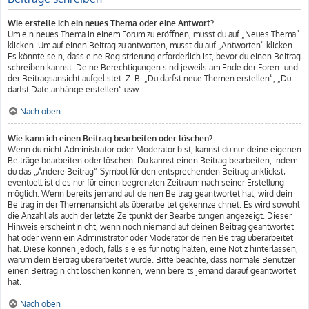
Wie erstelle ich ein neues Thema oder eine Antwort?
Um ein neues Thema in einem Forum zu eröffnen, musst du auf „Neues Thema“
klicken. Um auf einen Beitrag zu antworten, musst du auf „Antworten“ klicken.
Es könnte sein, dass eine Registrierung erforderlich ist, bevor du einen Beitrag
schreiben kannst. Deine Berechtigungen sind jeweils am Ende der Foren- und
der Beitragsansicht aufgelistet. Z. B. „Du darfst neue Themen erstellen“, „Du
darfst Dateianhänge erstellen“ usw.
Nach oben
Wie kann ich einen Beitrag bearbeiten oder löschen?
Wenn du nicht Administrator oder Moderator bist, kannst du nur deine eigenen
Beiträge bearbeiten oder löschen. Du kannst einen Beitrag bearbeiten, indem
du das „Ändere Beitrag“-Symbol für den entsprechenden Beitrag anklickst;
eventuell ist dies nur für einen begrenzten Zeitraum nach seiner Erstellung
möglich. Wenn bereits jemand auf deinen Beitrag geantwortet hat, wird dein
Beitrag in der Themenansicht als überarbeitet gekennzeichnet. Es wird sowohl
die Anzahl als auch der letzte Zeitpunkt der Bearbeitungen angezeigt. Dieser
Hinweis erscheint nicht, wenn noch niemand auf deinen Beitrag geantwortet
hat oder wenn ein Administrator oder Moderator deinen Beitrag überarbeitet
hat. Diese können jedoch, falls sie es für nötig halten, eine Notiz hinterlassen,
warum dein Beitrag überarbeitet wurde. Bitte beachte, dass normale Benutzer
einen Beitrag nicht löschen können, wenn bereits jemand darauf geantwortet
hat.
Nach oben