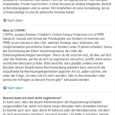
Avatarbilder, Private Nachrichten, E-Mail-Versand an andere Mitglieder, Beitritt
zu Benutzergruppen und so weiter. Wir empfehlen dir eine Anmeldung, da sie
schnell erledigt ist und dir zahlreiche Vorteile bietet.
Nach oben
Was ist COPPA?
COPPA, ausgeschrieben Children’s Online Privacy Protection Act of 1998
(deutsch: Gesetz zum Schutz der Privatsphäre von Kindern im Internet von
1998) ist ein Gesetz in den USA, welches festlegt, dass Websites, die
möglicherweise persönliche Daten von Kindern unter 13 Jahren erheben, hierzu
die Zustimmung der Eltern beziehungsweise des oder der
Erziehungsberechtigten benötigen. Wenn du dir unsicher bist, ob dies auf dich
oder die Website, auf der du dich zu registrieren versuchst, zutrifft, ziehe einen
rechtlichen Beistand zu Rate. Bitte beachte, dass phpBB Limited und der
Besitzer dieses Boards keine Rechtsberatung anbieten kann und nicht die
Anlaufstelle für Rechtsangelegenheiten jeglicher Art ist; außer solchen, die
unter der Frage „An wen soll ich mich wenden, falls es Beschwerden oder
juristische Anfragen zu diesem Forum gibt?“ behandelt werden.
Nach oben
Warum kann ich mich nicht registrieren?
Es kann sein, dass die Board-Administration die Registrierung komplett
ausgeschaltet hat, damit sich keine neuen Benutzer mehr anmelden können.
Es könnte auch sein, dass deine IP-Adresse oder der Benutzername, mit dem
du dich registrieren möchtest, gesperrt wurden. Um Hilfe zu erhalten, wende