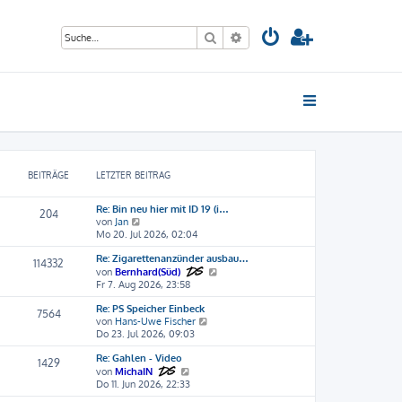
Suche
Erweiterte Suche
BEITRÄGE
LETZTER BEITRAG
Re: Bin neu hier mit ID 19 (i…
204
N
von
Jan
e
Mo 20. Jul 2026, 02:04
u
Re: Zigarettenanzünder ausbau…
e
114332
s
N
von
Bernhard(Süd)
t
e
Fr 7. Aug 2026, 23:58
e
u
Re: PS Speicher Einbeck
r
e
7564
N
von
Hans-Uwe Fischer
B
s
e
Do 23. Jul 2026, 09:03
e
t
u
i
e
Re: Gahlen - Video
e
t
r
1429
N
s
von
MichaIN
r
B
e
t
Do 11. Jun 2026, 22:33
a
e
u
e
g
i