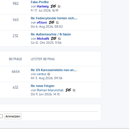
Fake-Profile
e
r
t
982
N
s
B
von
Hartwig
r
e
t
e
Fr 17. Jul 2026, 16:19
a
u
e
i
g
Re: Federcylinder hinten rech…
e
r
t
565
N
s
B
r
von
vfltoni
e
t
e
a
Do 6. Aug 2026, 08:02
u
e
i
g
Re: Außenleuchte / B-Säule
e
r
t
232
s
B
r
N
von
MichaIN
t
e
a
e
So 12. Okt 2025, 11:06
e
i
g
u
r
t
e
B
r
s
e
a
t
BEITRÄGE
LETZTER BEITRAG
i
g
e
t
r
Re: DS Karosserieteile neu un…
r
B
4654
N
von
ventus
a
e
e
Mi 5. Aug 2026, 09:36
g
i
u
t
Re: neue Felgen
e
r
632
s
N
von
Roman Marunchak
a
t
e
Do 11. Jun 2026, 14:15
g
e
u
r
e
B
s
e
t
i
e
t
r
r
B
a
e