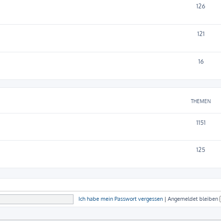
126
121
16
THEMEN
1151
125
Ich habe mein Passwort vergessen
|
Angemeldet bleiben